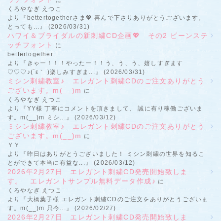
くろやなぎ えつこ
より『bettertogetherさま💖 喜んで下さりありがとうございます。
とっても...』 (2026/03/31)
ハワイ＆ブライダルの新刺繍CD企画💖 その2 ビーンステ
ッチフォント
に
bettertogether
より『きゃー！！！やったー！！う、う、う、嬉しすぎます
♡♡♡♪(´ε｀ )楽しみすぎま...』 (2026/03/31)
ミシン刺繍教室♪ エレガント刺繍CDのご注文ありがとう
ございます。m(__)m
に
くろやなぎ えつこ
より『YY様 丁寧にコメントを頂きまして、 誠に有り稼働ございま
す。m(__)m ミシ...』 (2026/03/12)
ミシン刺繍教室♪ エレガント刺繍CDのご注文ありがとう
ございます。m(__)m
に
ＹＹ
より『昨日はありがとうございました！ ミシン刺繍の世界を知るこ
とができて本当に有益な...』 (2026/03/12)
2026年2月27日 エレガント刺繍CD発売開始致しま
す。 エレガントサンプル無料データ作成♪
に
くろやなぎ えつこ
より『大橋葉子様 エレガント刺繍CDのご注文をありがとうございま
す。m(__)m 只今...』 (2026/02/27)
2026年2月27日 エレガント刺繍CD発売開始致しま