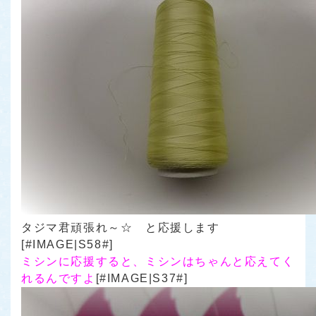
タジマ君頑張れ～☆ と応援します
[#IMAGE|S58#]
ミシンに応援すると、ミシンはちゃんと応えてく
れるんですよ
[#IMAGE|S37#]