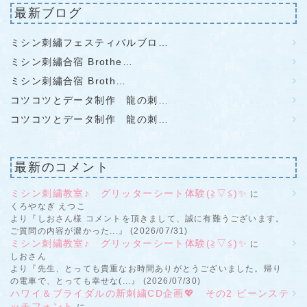
最新ブログ
ミシン刺繡フェスティバルブロ…
ミシン刺繡合宿 Brothe…
ミシン刺繡合宿 Broth…
コツコツとデータ制作 龍の刺…
コツコツとデータ制作 龍の刺…
最新のコメント
ミシン刺繍教室♪ グリッターシート体験(≧▽≦)✨
に
くろやなぎ えつこ
より『しおさん様 コメントを頂きまして、誠に有難うございます。
ご質問の内容が濃かった...』 (2026/07/31)
ミシン刺繍教室♪ グリッターシート体験(≧▽≦)✨
に
しおさん
より『先生、とっても貴重なお時間ありがとうございました。帰り
の電車で、とっても幸せな(...』 (2026/07/30)
ハワイ＆ブライダルの新刺繍CD企画💖 その2 ビーンステ
ッチフォント
に