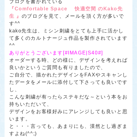
ブログを書かれている
『Comfortable Space 快適空間 のKako先
生 』
のブログを見て、メールを頂く方が多いで
す^^
kako先生は、ミシン刺繍をとても上手に活かし
て多くのカルトナージュ作品を製作されています
^^
ありがとうございます[#IMAGE|S40#]
オーダーする時、どの様に、デザインを考えれば
良いかというご質問も有りましたので、
ご自分で、描かれたデザインをFAXやスキャンし
たデータをメールに添付して下さっても良いです
し、
こんな刺繍が有ったらステキだな～という本をお
持ちいただいて、
デザインをお客様好みにアレンジしても良いと思
います。
と・・・言っても、あまりにも、漠然とし過ぎま
すよね(^^;)