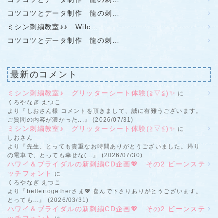
コツコツとデータ制作 龍の刺…
ミシン刺繍教室♪♪ Wilc…
コツコツとデータ制作 龍の刺…
最新のコメント
ミシン刺繍教室♪ グリッターシート体験(≧▽≦)✨
に
くろやなぎ えつこ
より『しおさん様 コメントを頂きまして、誠に有難うございます。
ご質問の内容が濃かった...』 (2026/07/31)
ミシン刺繍教室♪ グリッターシート体験(≧▽≦)✨
に
しおさん
より『先生、とっても貴重なお時間ありがとうございました。帰り
の電車で、とっても幸せな(...』 (2026/07/30)
ハワイ＆ブライダルの新刺繍CD企画💖 その2 ビーンステ
ッチフォント
に
くろやなぎ えつこ
より『bettertogetherさま💖 喜んで下さりありがとうございます。
とっても...』 (2026/03/31)
ハワイ＆ブライダルの新刺繍CD企画💖 その2 ビーンステ
ッチフォント