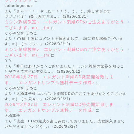
に
bettertogether
より『きゃー！！！やったー！！う、う、う、嬉しすぎます
♡♡♡♪(´ε｀ )楽しみすぎま...』 (2026/03/31)
ミシン刺繍教室♪ エレガント刺繍CDのご注文ありがとう
ございます。m(__)m
に
くろやなぎ えつこ
より『YY様 丁寧にコメントを頂きまして、 誠に有り稼働ございま
す。m(__)m ミシ...』 (2026/03/12)
ミシン刺繍教室♪ エレガント刺繍CDのご注文ありがとう
ございます。m(__)m
に
ＹＹ
より『昨日はありがとうございました！ ミシン刺繍の世界を知るこ
とができて本当に有益な...』 (2026/03/12)
2026年2月27日 エレガント刺繍CD発売開始致しま
す。 エレガントサンプル無料データ作成♪
に
くろやなぎ えつこ
より『大橋葉子様 エレガント刺繍CDのご注文をありがとうございま
す。m(__)m 只今...』 (2026/02/27)
2026年2月27日 エレガント刺繍CD発売開始致しま
す。 エレガントサンプル無料データ作成♪
に
大橋葉子
より『先生！CDの完成を楽しみにしておりました。先程購入させて
いただきました♪ どう...』 (2026/02/27)