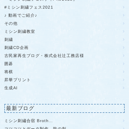
#ミシン刺繍フェス2021
♪ 動画でご紹介♪
その他
ミシン刺繍教室
刺繍
刺繍CD企画
古民家再生ブログ・株式会社辻工務店様
囲碁
将棋
昇華プリント
生成AI
最新ブログ
ミシン刺繡合宿 Broth…
コツコツとデータ制作 龍の刺…