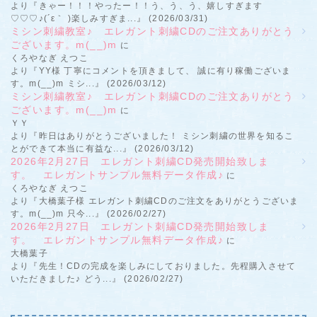
より『きゃー！！！やったー！！う、う、う、嬉しすぎます
♡♡♡♪(´ε｀ )楽しみすぎま...』 (2026/03/31)
ミシン刺繍教室♪ エレガント刺繍CDのご注文ありがとう
ございます。m(__)m
に
くろやなぎ えつこ
より『YY様 丁寧にコメントを頂きまして、 誠に有り稼働ございま
す。m(__)m ミシ...』 (2026/03/12)
ミシン刺繍教室♪ エレガント刺繍CDのご注文ありがとう
ございます。m(__)m
に
ＹＹ
より『昨日はありがとうございました！ ミシン刺繍の世界を知るこ
とができて本当に有益な...』 (2026/03/12)
2026年2月27日 エレガント刺繍CD発売開始致しま
す。 エレガントサンプル無料データ作成♪
に
くろやなぎ えつこ
より『大橋葉子様 エレガント刺繍CDのご注文をありがとうございま
す。m(__)m 只今...』 (2026/02/27)
2026年2月27日 エレガント刺繍CD発売開始致しま
す。 エレガントサンプル無料データ作成♪
に
大橋葉子
より『先生！CDの完成を楽しみにしておりました。先程購入させて
いただきました♪ どう...』 (2026/02/27)