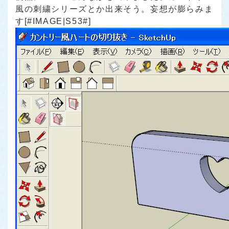
風の刺繍シリーズとか出来そう。妄想が膨らみま
す[#IMAGE|S53#]