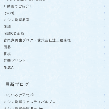
♪ 動画でご紹介♪
その他
ミシン刺繍教室
刺繍
刺繍CD企画
古民家再生ブログ・株式会社辻工務店様
囲碁
将棋
昇華プリント
生成AI
最新ブログ
いろいろ(^▽^;)💦
ミシン刺繡フェスティバルブロ…
ミシン刺繡合宿 Brothe…