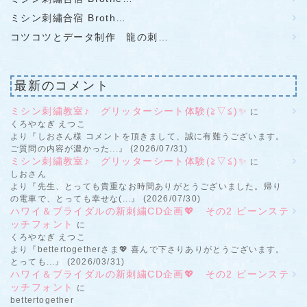
ミシン刺繡合宿 Broth…
コツコツとデータ制作 龍の刺…
最新のコメント
ミシン刺繍教室♪ グリッターシート体験(≧▽≦)✨
に
くろやなぎ えつこ
より『しおさん様 コメントを頂きまして、誠に有難うございます。
ご質問の内容が濃かった...』 (2026/07/31)
ミシン刺繍教室♪ グリッターシート体験(≧▽≦)✨
に
しおさん
より『先生、とっても貴重なお時間ありがとうございました。帰り
の電車で、とっても幸せな(...』 (2026/07/30)
ハワイ＆ブライダルの新刺繍CD企画💖 その2 ビーンステ
ッチフォント
に
くろやなぎ えつこ
より『bettertogetherさま💖 喜んで下さりありがとうございます。
とっても...』 (2026/03/31)
ハワイ＆ブライダルの新刺繍CD企画💖 その2 ビーンステ
ッチフォント
に
bettertogether