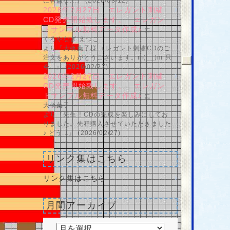
に有益な...』 (2026/03/12)
2026年2月27日 エレガント刺繍
CD発売開始致します。 エレガン
トサンプル無料データ作成♪
に
くろやなぎ えつこ
より『大橋葉子様 エレガント刺繍CDのご
注文をありがとうございます。m(__)m 只
今...』 (2026/02/27)
2026年2月27日 エレガント刺繍
CD発売開始致します。 エレガン
トサンプル無料データ作成♪
に
大橋葉子
より『先生！CDの完成を楽しみにしてお
りました。先程購入させていただきました
♪ どう...』 (2026/02/27)
リンク集はこちら
リンク集はこちら
月間アーカイブ