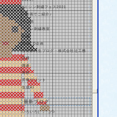
#ミシン刺繍フェス2021
♪ 動画でご紹介♪
その他
ミシン刺繍教室
刺繍
刺繍CD企画
古民家再生ブログ・株式会社辻工務
店様
囲碁
将棋
昇華プリント
生成AI
最新ブログ
いろいろ(^▽^;)💦