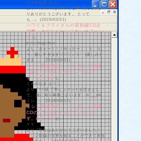
くろやなぎ えつこ
より『bettertogetherさま💖 喜んで下さ
りありがとうございます。 とって
も...』 (2026/03/31)
ハワイ＆ブライダルの新刺繍CD企
画💖 その2 ビーンステッチフォン
ト
に
bettertogether
より『きゃー！！！やったー！！う、う、
う、嬉しすぎます♡♡♡♪(´ε｀ )楽しみす
ぎま...』 (2026/03/31)
ミシン刺繍教室♪ エレガント刺繍
CDのご注文ありがとうございま
す。m(__)m
に
くろやなぎ えつこ
より『YY様 丁寧にコメントを頂きまし
て、 誠に有り稼働ございます。m(__)m
ミシ...』 (2026/03/12)
ミシン刺繍教室♪ エレガント刺繍
CDのご注文ありがとうございま
す。m(__)m
に
ＹＹ
より『昨日はありがとうございました！
ミシン刺繍の世界を知ることができて本当