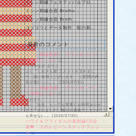
ミシン刺繡フェスティバルブロ…
ミシン刺繡合宿 Brothe…
ミシン刺繡合宿 Broth…
コツコツとデータ制作 龍の刺…
最新のコメント
ミシン刺繍教室♪ グリッターシー
ト体験(≧▽≦)✨
に
くろやなぎ えつこ
より『しおさん様 コメントを頂きまし
て、誠に有難うございます。 ご質問の内
容が濃かった...』 (2026/07/31)
ミシン刺繍教室♪ グリッターシー
ト体験(≧▽≦)✨
に
しおさん
より『先生、とっても貴重なお時間ありが
とうございました。帰りの電車で、とって
も幸せな(...』 (2026/07/30)
ハワイ＆ブライダルの新刺繍CD企
画💖 その2 ビーンステッチフォン
ト
に