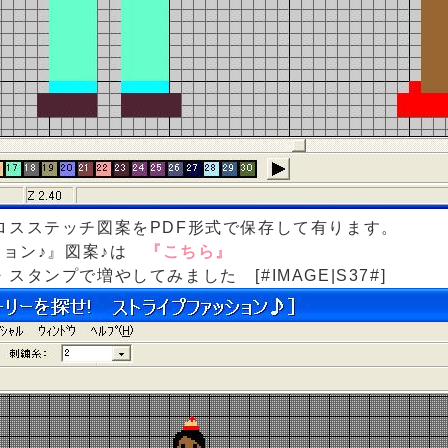
ロスステッチ図案をPDF形式で保存して有ります。
ション♪』図案♪は
『こちら』
タンプで増やしてみました [#IMAGE|S37#]