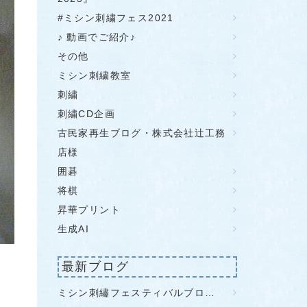
#ミシン刺繍フェス2021
♪ 動画でご紹介♪
その他
ミシン刺繍教室
刺繍
刺繍CD企画
古民家再生ブログ・株式会社辻工務
店様
囲碁
将棋
昇華プリント
生成AI
最新ブログ
ミシン刺繡フェスティバルブロ…