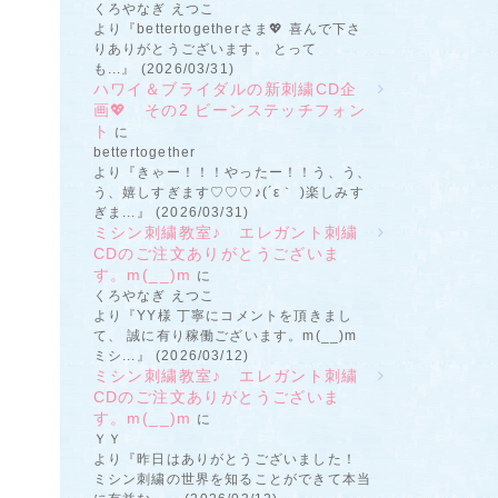
くろやなぎ えつこ
より『bettertogetherさま💖 喜んで下さ
りありがとうございます。 とって
も...』 (2026/03/31)
ハワイ＆ブライダルの新刺繍CD企
画💖 その2 ビーンステッチフォン
ト
に
bettertogether
より『きゃー！！！やったー！！う、う、
う、嬉しすぎます♡♡♡♪(´ε｀ )楽しみす
ぎま...』 (2026/03/31)
ミシン刺繍教室♪ エレガント刺繍
CDのご注文ありがとうございま
す。m(__)m
に
くろやなぎ えつこ
より『YY様 丁寧にコメントを頂きまし
て、 誠に有り稼働ございます。m(__)m
ミシ...』 (2026/03/12)
ミシン刺繍教室♪ エレガント刺繍
CDのご注文ありがとうございま
す。m(__)m
に
ＹＹ
より『昨日はありがとうございました！
ミシン刺繍の世界を知ることができて本当