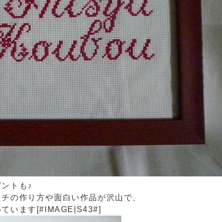
ゼントも♪
ッチの作り方や面白い作品が沢山で、
す[#IMAGE|S43#]