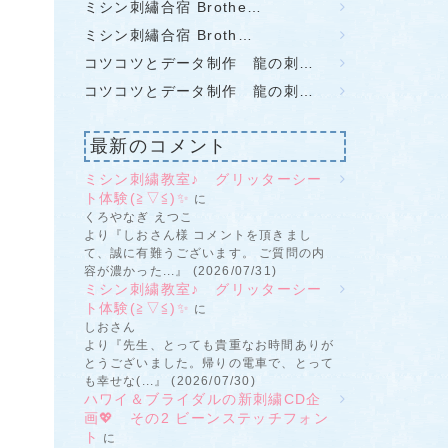
ミシン刺繡合宿 Brothe…
ミシン刺繡合宿 Broth…
コツコツとデータ制作 龍の刺…
コツコツとデータ制作 龍の刺…
最新のコメント
ミシン刺繍教室♪ グリッターシー
ト体験(≧▽≦)✨
に
くろやなぎ えつこ
より『しおさん様 コメントを頂きまし
て、誠に有難うございます。 ご質問の内
容が濃かった...』 (2026/07/31)
ミシン刺繍教室♪ グリッターシー
ト体験(≧▽≦)✨
に
しおさん
より『先生、とっても貴重なお時間ありが
とうございました。帰りの電車で、とって
も幸せな(...』 (2026/07/30)
ハワイ＆ブライダルの新刺繍CD企
画💖 その2 ビーンステッチフォン
ト
に