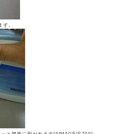
ます。
簡単に剥がれます[#IMAGE|S70#]