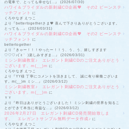
の電車で、とっても幸せな(...』 (2026/07/30)
ハワイ＆ブライダルの新刺繍CD企画💖 その2 ビーンステ
ッチフォント
に
くろやなぎ えつこ
より『bettertogetherさま💖 喜んで下さりありがとうございます。
とっても...』 (2026/03/31)
ハワイ＆ブライダルの新刺繍CD企画💖 その2 ビーンステ
ッチフォント
に
bettertogether
より『きゃー！！！やったー！！う、う、う、嬉しすぎます
♡♡♡♪(´ε｀ )楽しみすぎま...』 (2026/03/31)
ミシン刺繍教室♪ エレガント刺繍CDのご注文ありがとう
ございます。m(__)m
に
くろやなぎ えつこ
より『YY様 丁寧にコメントを頂きまして、 誠に有り稼働ございま
す。m(__)m ミシ...』 (2026/03/12)
ミシン刺繍教室♪ エレガント刺繍CDのご注文ありがとう
ございます。m(__)m
に
ＹＹ
より『昨日はありがとうございました！ ミシン刺繍の世界を知るこ
とができて本当に有益な...』 (2026/03/12)
2026年2月27日 エレガント刺繍CD発売開始致しま
す。 エレガントサンプル無料データ作成♪
に
くろやなぎ えつこ