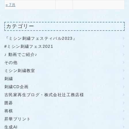
« 7月
カテゴリー
『ミシン刺繍フェスティバル2023』
#ミシン刺繍フェス2021
♪ 動画でご紹介♪
その他
ミシン刺繍教室
刺繍
刺繍CD企画
古民家再生ブログ・株式会社辻工務店様
囲碁
将棋
昇華プリント
生成AI