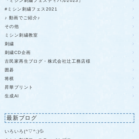
『ミシン刺繍フェスティバル2023』
#ミシン刺繍フェス2021
♪ 動画でご紹介♪
その他
ミシン刺繍教室
刺繍
刺繍CD企画
古民家再生ブログ・株式会社辻工務店様
囲碁
将棋
昇華プリント
生成AI
最新ブログ
いろいろ(^▽^;)💦