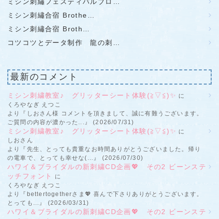
ミシン刺繡フェスティバルブロ…
ミシン刺繡合宿 Brothe…
ミシン刺繡合宿 Broth…
コツコツとデータ制作 龍の刺…
最新のコメント
ミシン刺繍教室♪ グリッターシート体験(≧▽≦)✨
に
くろやなぎ えつこ
より『しおさん様 コメントを頂きまして、誠に有難うございます。
ご質問の内容が濃かった...』 (2026/07/31)
ミシン刺繍教室♪ グリッターシート体験(≧▽≦)✨
に
しおさん
より『先生、とっても貴重なお時間ありがとうございました。帰り
の電車で、とっても幸せな(...』 (2026/07/30)
ハワイ＆ブライダルの新刺繍CD企画💖 その2 ビーンステ
ッチフォント
に
くろやなぎ えつこ
より『bettertogetherさま💖 喜んで下さりありがとうございます。
とっても...』 (2026/03/31)
ハワイ＆ブライダルの新刺繍CD企画💖 その2 ビーンステ