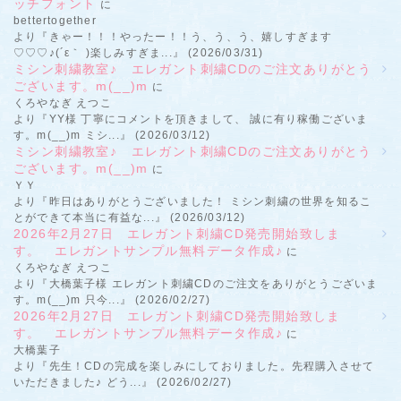
ッチフォント
に
bettertogether
より『きゃー！！！やったー！！う、う、う、嬉しすぎます
♡♡♡♪(´ε｀ )楽しみすぎま...』 (2026/03/31)
ミシン刺繍教室♪ エレガント刺繍CDのご注文ありがとう
ございます。m(__)m
に
くろやなぎ えつこ
より『YY様 丁寧にコメントを頂きまして、 誠に有り稼働ございま
す。m(__)m ミシ...』 (2026/03/12)
ミシン刺繍教室♪ エレガント刺繍CDのご注文ありがとう
ございます。m(__)m
に
ＹＹ
より『昨日はありがとうございました！ ミシン刺繍の世界を知るこ
とができて本当に有益な...』 (2026/03/12)
2026年2月27日 エレガント刺繍CD発売開始致しま
す。 エレガントサンプル無料データ作成♪
に
くろやなぎ えつこ
より『大橋葉子様 エレガント刺繍CDのご注文をありがとうございま
す。m(__)m 只今...』 (2026/02/27)
2026年2月27日 エレガント刺繍CD発売開始致しま
す。 エレガントサンプル無料データ作成♪
に
大橋葉子
より『先生！CDの完成を楽しみにしておりました。先程購入させて
いただきました♪ どう...』 (2026/02/27)