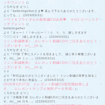
ッチフォント
に
くろやなぎ えつこ
より『bettertogetherさま💖 喜んで下さりありがとうございます。
とっても...』 (2026/03/31)
ハワイ＆ブライダルの新刺繍CD企画💖 その2 ビーンステ
ッチフォント
に
bettertogether
より『きゃー！！！やったー！！う、う、う、嬉しすぎます
♡♡♡♪(´ε｀ )楽しみすぎま...』 (2026/03/31)
ミシン刺繍教室♪ エレガント刺繍CDのご注文ありがとう
ございます。m(__)m
に
くろやなぎ えつこ
より『YY様 丁寧にコメントを頂きまして、 誠に有り稼働ございま
す。m(__)m ミシ...』 (2026/03/12)
ミシン刺繍教室♪ エレガント刺繍CDのご注文ありがとう
ございます。m(__)m
に
ＹＹ
より『昨日はありがとうございました！ ミシン刺繍の世界を知るこ
とができて本当に有益な...』 (2026/03/12)
2026年2月27日 エレガント刺繍CD発売開始致しま
す。 エレガントサンプル無料データ作成♪
に
くろやなぎ えつこ
より『大橋葉子様 エレガント刺繍CDのご注文をありがとうございま
す。m(__)m 只今...』 (2026/02/27)