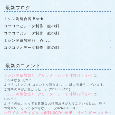
最新ブログ
ミシン刺繡合宿 Broth…
コツコツとデータ制作 龍の刺…
コツコツとデータ制作 龍の刺…
ミシン刺繍教室♪♪ Wilc…
コツコツとデータ制作 龍の刺…
最新のコメント
ミシン刺繍教室♪ グリッターシート体験(≧▽≦)✨
に
くろやなぎ えつこ
より『しおさん様 コメントを頂きまして、誠に有難うございます。
ご質問の内容が濃かった...』 (2026/07/31)
ミシン刺繍教室♪ グリッターシート体験(≧▽≦)✨
に
しおさん
より『先生、とっても貴重なお時間ありがとうございました。帰り
の電車で、とっても幸せな(...』 (2026/07/30)
ハワイ＆ブライダルの新刺繍CD企画💖 その2 ビーンステ