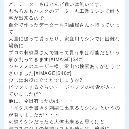
ど、データーもほとんど違いは無いです。
もちろんもハスクのデーターも工業ミシンで縫う
事が出来るので、
自分で作ったデーターを刺繍屋さんへ持っていっ
て、
大量に縫って貰ったり、家庭用ミシンでは困難な
場所に
プロの刺繍屋さんで縫って貰う事は可能だという
事が判ってきます[#IMAGE|S4#]
ジャノメのユーザー様、沢山の検索ありがとうご
ざいました[#IMAGE|S40#]
少しはお役に立てたでしょうか?
ビックリするぐらい・･･ジャノメの検索が入っ
ていました(^^ゞ
他に、今日有ったのは・・・・
『イタズラ書きを刺繍に出来るミシン』というの
が有りましたが・・・
刺繍ミシンだったら大体出来ると思うけど、
デコスタジオの刺繍ソフトを使えば、簡単に、