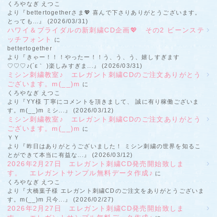
くろやなぎ えつこ
より『bettertogetherさま💖 喜んで下さりありがとうございます。
とっても...』 (2026/03/31)
ハワイ＆ブライダルの新刺繍CD企画💖 その2 ビーンステ
ッチフォント
に
bettertogether
より『きゃー！！！やったー！！う、う、う、嬉しすぎます
♡♡♡♪(´ε｀ )楽しみすぎま...』 (2026/03/31)
ミシン刺繍教室♪ エレガント刺繍CDのご注文ありがとう
ございます。m(__)m
に
くろやなぎ えつこ
より『YY様 丁寧にコメントを頂きまして、 誠に有り稼働ございま
す。m(__)m ミシ...』 (2026/03/12)
ミシン刺繍教室♪ エレガント刺繍CDのご注文ありがとう
ございます。m(__)m
に
ＹＹ
より『昨日はありがとうございました！ ミシン刺繍の世界を知るこ
とができて本当に有益な...』 (2026/03/12)
2026年2月27日 エレガント刺繍CD発売開始致しま
す。 エレガントサンプル無料データ作成♪
に
くろやなぎ えつこ
より『大橋葉子様 エレガント刺繍CDのご注文をありがとうございま
す。m(__)m 只今...』 (2026/02/27)
2026年2月27日 エレガント刺繍CD発売開始致しま