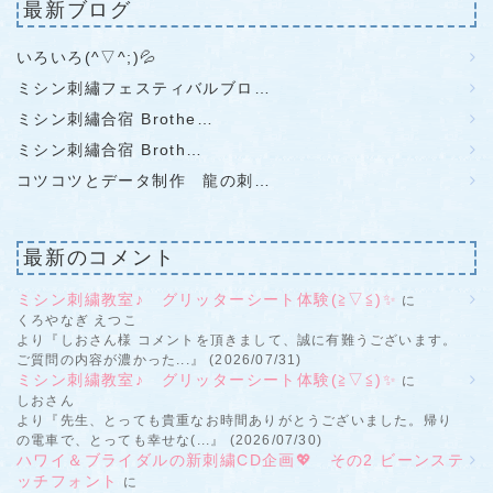
最新ブログ
いろいろ(^▽^;)💦
ミシン刺繡フェスティバルブロ…
ミシン刺繡合宿 Brothe…
ミシン刺繡合宿 Broth…
コツコツとデータ制作 龍の刺…
最新のコメント
ミシン刺繍教室♪ グリッターシート体験(≧▽≦)✨
に
くろやなぎ えつこ
より『しおさん様 コメントを頂きまして、誠に有難うございます。
ご質問の内容が濃かった...』 (2026/07/31)
ミシン刺繍教室♪ グリッターシート体験(≧▽≦)✨
に
しおさん
より『先生、とっても貴重なお時間ありがとうございました。帰り
の電車で、とっても幸せな(...』 (2026/07/30)
ハワイ＆ブライダルの新刺繍CD企画💖 その2 ビーンステ
ッチフォント
に