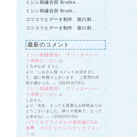
ミシン刺繡合宿 Brothe…
ミシン刺繡合宿 Broth…
コツコツとデータ制作 龍の刺…
コツコツとデータ制作 龍の刺…
最新のコメント
ミシン刺繍教室♪ グリッターシー
ト体験(≧▽≦)✨
に
くろやなぎ えつこ
より『しおさん様 コメントを頂きまし
て、誠に有難うございます。 ご質問の内
容が濃かった...』 (2026/07/31)
ミシン刺繍教室♪ グリッターシー
ト体験(≧▽≦)✨
に
しおさん
より『先生、とっても貴重なお時間ありが
とうございました。帰りの電車で、とって
も幸せな(...』 (2026/07/30)
ハワイ＆ブライダルの新刺繍CD企
画💖 その2 ビーンステッチフォン
ト
に