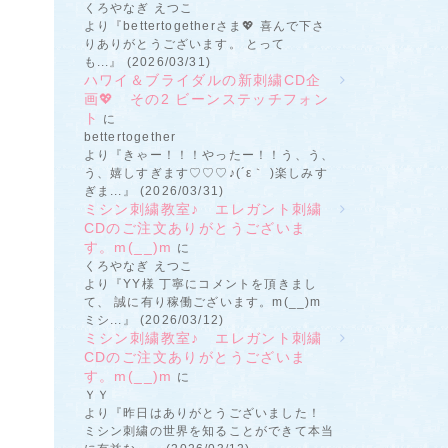
くろやなぎ えつこ
より『bettertogetherさま💖 喜んで下さ
りありがとうございます。 とって
も...』 (2026/03/31)
ハワイ＆ブライダルの新刺繍CD企
画💖 その2 ビーンステッチフォン
ト
に
bettertogether
より『きゃー！！！やったー！！う、う、
う、嬉しすぎます♡♡♡♪(´ε｀ )楽しみす
ぎま...』 (2026/03/31)
ミシン刺繍教室♪ エレガント刺繍
CDのご注文ありがとうございま
す。m(__)m
に
くろやなぎ えつこ
より『YY様 丁寧にコメントを頂きまし
て、 誠に有り稼働ございます。m(__)m
ミシ...』 (2026/03/12)
ミシン刺繍教室♪ エレガント刺繍
CDのご注文ありがとうございま
す。m(__)m
に
ＹＹ
より『昨日はありがとうございました！
ミシン刺繍の世界を知ることができて本当