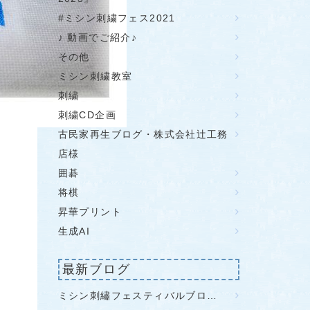
#ミシン刺繍フェス2021
♪ 動画でご紹介♪
その他
ミシン刺繍教室
刺繍
刺繍CD企画
古民家再生ブログ・株式会社辻工務
店様
囲碁
将棋
昇華プリント
生成AI
最新ブログ
ミシン刺繡フェスティバルブロ…