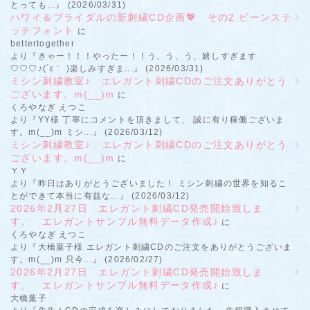
とっても...』 (2026/03/31)
ハワイ＆ブライダルの新刺繍CD企画💖 その2 ビーンステ
ッチフォント
に
bettertogether
より『きゃー！！！やったー！！う、う、う、嬉しすぎます
♡♡♡♪(´ε｀ )楽しみすぎま...』 (2026/03/31)
ミシン刺繍教室♪ エレガント刺繍CDのご注文ありがとう
ございます。m(__)m
に
くろやなぎ えつこ
より『YY様 丁寧にコメントを頂きまして、 誠に有り稼働ございま
す。m(__)m ミシ...』 (2026/03/12)
ミシン刺繍教室♪ エレガント刺繍CDのご注文ありがとう
ございます。m(__)m
に
ＹＹ
より『昨日はありがとうございました！ ミシン刺繍の世界を知るこ
とができて本当に有益な...』 (2026/03/12)
2026年2月27日 エレガント刺繍CD発売開始致しま
す。 エレガントサンプル無料データ作成♪
に
くろやなぎ えつこ
より『大橋葉子様 エレガント刺繍CDのご注文をありがとうございま
す。m(__)m 只今...』 (2026/02/27)
2026年2月27日 エレガント刺繍CD発売開始致しま
す。 エレガントサンプル無料データ作成♪
に
大橋葉子