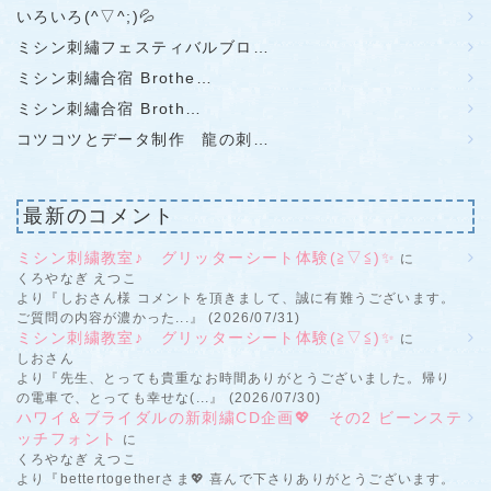
いろいろ(^▽^;)💦
ミシン刺繡フェスティバルブロ…
ミシン刺繡合宿 Brothe…
ミシン刺繡合宿 Broth…
コツコツとデータ制作 龍の刺…
最新のコメント
ミシン刺繍教室♪ グリッターシート体験(≧▽≦)✨
に
くろやなぎ えつこ
より『しおさん様 コメントを頂きまして、誠に有難うございます。
ご質問の内容が濃かった...』 (2026/07/31)
ミシン刺繍教室♪ グリッターシート体験(≧▽≦)✨
に
しおさん
より『先生、とっても貴重なお時間ありがとうございました。帰り
の電車で、とっても幸せな(...』 (2026/07/30)
ハワイ＆ブライダルの新刺繍CD企画💖 その2 ビーンステ
ッチフォント
に
くろやなぎ えつこ
より『bettertogetherさま💖 喜んで下さりありがとうございます。