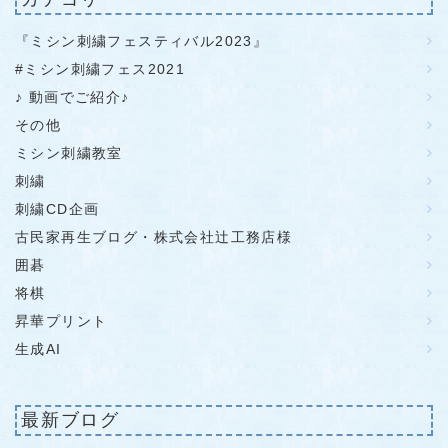
『ミシン刺繍フェスティバル2023』
#ミシン刺繍フェス2021
♪ 動画でご紹介♪
その他
ミシン刺繍教室
刺繍
刺繍CD企画
古民家再生ブログ・株式会社辻工務店様
囲碁
将棋
昇華プリント
生成AI
最新ブログ