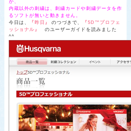
が、
内蔵以外の刺繍は、刺繍カードや刺繍データを作
るソフトが無いと動きません。
今日は、
『昨日』
のつづきで、
『5D™プロフェ
ッショナル』
のユーザーガイドを読みました
^^