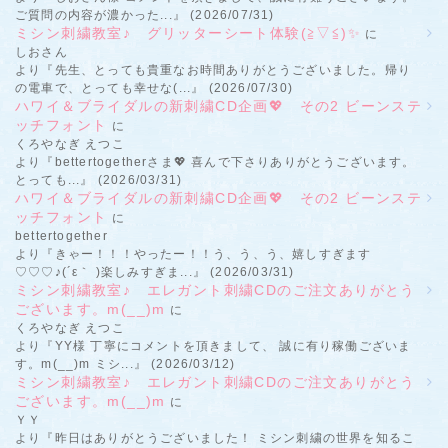
ご質問の内容が濃かった...』 (2026/07/31)
ミシン刺繍教室♪ グリッターシート体験(≧▽≦)✨
に
しおさん
より『先生、とっても貴重なお時間ありがとうございました。帰り
の電車で、とっても幸せな(...』 (2026/07/30)
ハワイ＆ブライダルの新刺繍CD企画💖 その2 ビーンステ
ッチフォント
に
くろやなぎ えつこ
より『bettertogetherさま💖 喜んで下さりありがとうございます。
とっても...』 (2026/03/31)
ハワイ＆ブライダルの新刺繍CD企画💖 その2 ビーンステ
ッチフォント
に
bettertogether
より『きゃー！！！やったー！！う、う、う、嬉しすぎます
♡♡♡♪(´ε｀ )楽しみすぎま...』 (2026/03/31)
ミシン刺繍教室♪ エレガント刺繍CDのご注文ありがとう
ございます。m(__)m
に
くろやなぎ えつこ
より『YY様 丁寧にコメントを頂きまして、 誠に有り稼働ございま
す。m(__)m ミシ...』 (2026/03/12)
ミシン刺繍教室♪ エレガント刺繍CDのご注文ありがとう
ございます。m(__)m
に
ＹＹ
より『昨日はありがとうございました！ ミシン刺繍の世界を知るこ