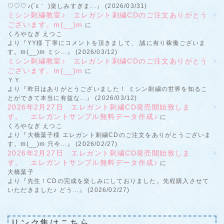
♡♡♡♪(´ε｀ )楽しみすぎま...』 (2026/03/31)
ミシン刺繍教室♪ エレガント刺繍CDのご注文ありがとう
ございます。m(__)m
に
くろやなぎ えつこ
より『YY様 丁寧にコメントを頂きまして、 誠に有り稼働ございま
す。m(__)m ミシ...』 (2026/03/12)
ミシン刺繍教室♪ エレガント刺繍CDのご注文ありがとう
ございます。m(__)m
に
ＹＹ
より『昨日はありがとうございました！ ミシン刺繍の世界を知るこ
とができて本当に有益な...』 (2026/03/12)
2026年2月27日 エレガント刺繍CD発売開始致しま
す。 エレガントサンプル無料データ作成♪
に
くろやなぎ えつこ
より『大橋葉子様 エレガント刺繍CDのご注文をありがとうございま
す。m(__)m 只今...』 (2026/02/27)
2026年2月27日 エレガント刺繍CD発売開始致しま
す。 エレガントサンプル無料データ作成♪
に
大橋葉子
より『先生！CDの完成を楽しみにしておりました。先程購入させて
いただきました♪ どう...』 (2026/02/27)
リンク集はこちら