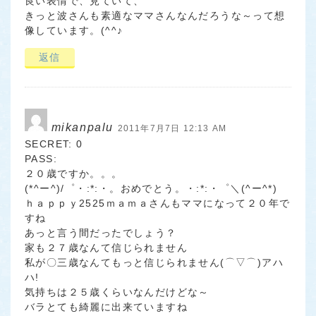
良い表情で、見ていて、
きっと波さんも素適なママさんなんだろうな～って想
像しています。(^^♪
返信
mikanpalu
2011年7月7日 12:13 AM
SECRET: 0
PASS:
２０歳ですか。。。
(*^ー^)/゜・:*:・。おめでとう。・:*:・゜＼(^ー^*)
ｈａｐｐｙ2525ｍａｍａさんもママになって２０年で
すね
あっと言う間だったでしょう？
家も２７歳なんて信じられません
私が〇三歳なんてもっと信じられません(⌒▽⌒)アハ
ハ!
気持ちは２５歳くらいなんだけどな～
バラとても綺麗に出来ていますね