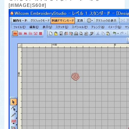
[#IMAGE|S60#]