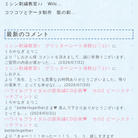
ミシン刺繍教室♪♪ Wilc…
コツコツとデータ制作 龍の刺…
最新のコメント
ミシン刺繍教室♪ グリッターシート体験(≧▽≦)✨
に
くろやなぎ えつこ
より『しおさん様 コメントを頂きまして、誠に有難うございます。
ご質問の内容が濃かった...』 (2026/07/31)
ミシン刺繍教室♪ グリッターシート体験(≧▽≦)✨
に
しおさん
より『先生、とっても貴重なお時間ありがとうございました。帰り
の電車で、とっても幸せな(...』 (2026/07/30)
ハワイ＆ブライダルの新刺繍CD企画💖 その2 ビーンステ
ッチフォント
に
くろやなぎ えつこ
より『bettertogetherさま💖 喜んで下さりありがとうございます。
とっても...』 (2026/03/31)
ハワイ＆ブライダルの新刺繍CD企画💖 その2 ビーンステ
ッチフォント
に
bettertogether
より『きゃー！！！やったー！！う、う、う、嬉しすぎます