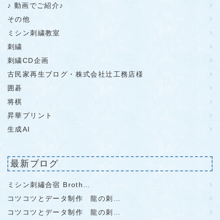
♪ 動画でご紹介♪
その他
ミシン刺繍教室
刺繍
刺繍CD企画
古民家再生ブログ・株式会社辻工務店様
囲碁
将棋
昇華プリント
生成AI
最新ブログ
ミシン刺繡合宿 Broth…
コツコツとデータ制作 龍の刺…
コツコツとデータ制作 龍の刺…