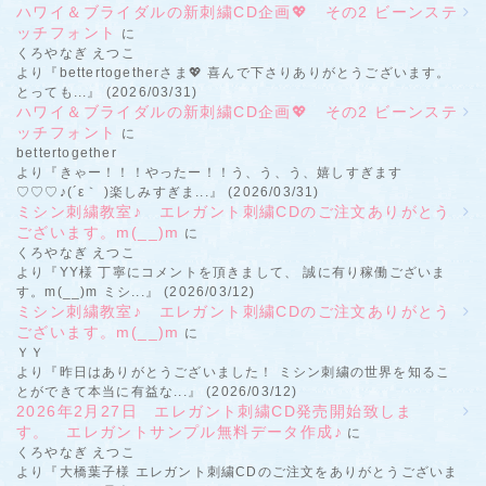
ハワイ＆ブライダルの新刺繍CD企画💖 その2 ビーンステ
ッチフォント
に
くろやなぎ えつこ
より『bettertogetherさま💖 喜んで下さりありがとうございます。
とっても...』 (2026/03/31)
ハワイ＆ブライダルの新刺繍CD企画💖 その2 ビーンステ
ッチフォント
に
bettertogether
より『きゃー！！！やったー！！う、う、う、嬉しすぎます
♡♡♡♪(´ε｀ )楽しみすぎま...』 (2026/03/31)
ミシン刺繍教室♪ エレガント刺繍CDのご注文ありがとう
ございます。m(__)m
に
くろやなぎ えつこ
より『YY様 丁寧にコメントを頂きまして、 誠に有り稼働ございま
す。m(__)m ミシ...』 (2026/03/12)
ミシン刺繍教室♪ エレガント刺繍CDのご注文ありがとう
ございます。m(__)m
に
ＹＹ
より『昨日はありがとうございました！ ミシン刺繍の世界を知るこ
とができて本当に有益な...』 (2026/03/12)
2026年2月27日 エレガント刺繍CD発売開始致しま
す。 エレガントサンプル無料データ作成♪
に
くろやなぎ えつこ
より『大橋葉子様 エレガント刺繍CDのご注文をありがとうございま