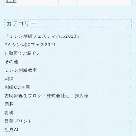
« 7月
カテゴリー
『ミシン刺繍フェスティバル2023』
#ミシン刺繍フェス2021
♪ 動画でご紹介♪
その他
ミシン刺繍教室
刺繍
刺繍CD企画
古民家再生ブログ・株式会社辻工務店様
囲碁
将棋
昇華プリント
生成AI