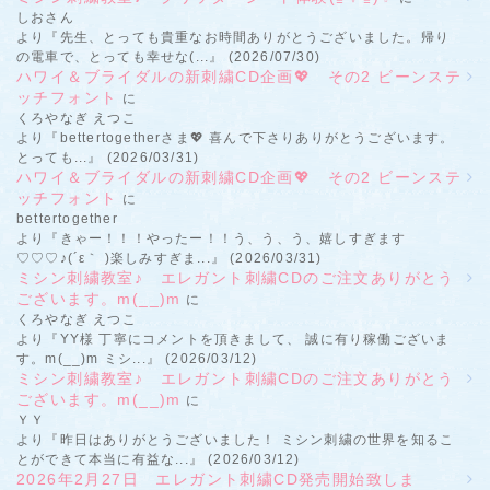
しおさん
より『先生、とっても貴重なお時間ありがとうございました。帰り
の電車で、とっても幸せな(...』 (2026/07/30)
ハワイ＆ブライダルの新刺繍CD企画💖 その2 ビーンステ
ッチフォント
に
くろやなぎ えつこ
より『bettertogetherさま💖 喜んで下さりありがとうございます。
とっても...』 (2026/03/31)
ハワイ＆ブライダルの新刺繍CD企画💖 その2 ビーンステ
ッチフォント
に
bettertogether
より『きゃー！！！やったー！！う、う、う、嬉しすぎます
♡♡♡♪(´ε｀ )楽しみすぎま...』 (2026/03/31)
ミシン刺繍教室♪ エレガント刺繍CDのご注文ありがとう
ございます。m(__)m
に
くろやなぎ えつこ
より『YY様 丁寧にコメントを頂きまして、 誠に有り稼働ございま
す。m(__)m ミシ...』 (2026/03/12)
ミシン刺繍教室♪ エレガント刺繍CDのご注文ありがとう
ございます。m(__)m
に
ＹＹ
より『昨日はありがとうございました！ ミシン刺繍の世界を知るこ
とができて本当に有益な...』 (2026/03/12)
2026年2月27日 エレガント刺繍CD発売開始致しま