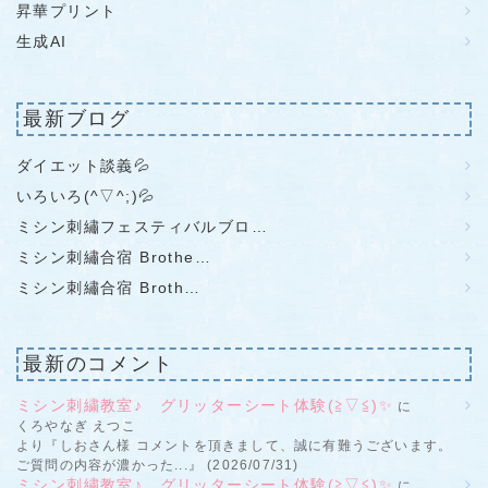
昇華プリント
生成AI
最新ブログ
ダイエット談義💦
いろいろ(^▽^;)💦
ミシン刺繡フェスティバルブロ…
ミシン刺繡合宿 Brothe…
ミシン刺繡合宿 Broth…
最新のコメント
ミシン刺繍教室♪ グリッターシート体験(≧▽≦)✨
に
くろやなぎ えつこ
より『しおさん様 コメントを頂きまして、誠に有難うございます。
ご質問の内容が濃かった...』 (2026/07/31)
ミシン刺繍教室♪ グリッターシート体験(≧▽≦)✨
に