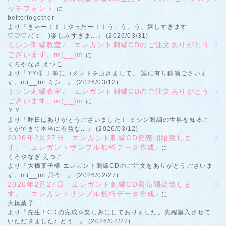
ッチフォント
に
bettertogether
より『きゃー！！！やったー！！う、う、う、嬉しすぎます
♡♡♡♪(´ε｀ )楽しみすぎま...』 (2026/03/31)
ミシン刺繍教室♪ エレガント刺繍CDのご注文ありがとう
ございます。m(__)m
に
くろやなぎ えつこ
より『YY様 丁寧にコメントを頂きまして、 誠に有り稼働ございま
す。m(__)m ミシ...』 (2026/03/12)
ミシン刺繍教室♪ エレガント刺繍CDのご注文ありがとう
ございます。m(__)m
に
ＹＹ
より『昨日はありがとうございました！ ミシン刺繍の世界を知るこ
とができて本当に有益な...』 (2026/03/12)
2026年2月27日 エレガント刺繍CD発売開始致しま
す。 エレガントサンプル無料データ作成♪
に
くろやなぎ えつこ
より『大橋葉子様 エレガント刺繍CDのご注文をありがとうございま
す。m(__)m 只今...』 (2026/02/27)
2026年2月27日 エレガント刺繍CD発売開始致しま
す。 エレガントサンプル無料データ作成♪
に
大橋葉子
より『先生！CDの完成を楽しみにしておりました。先程購入させて
いただきました♪ どう...』 (2026/02/27)