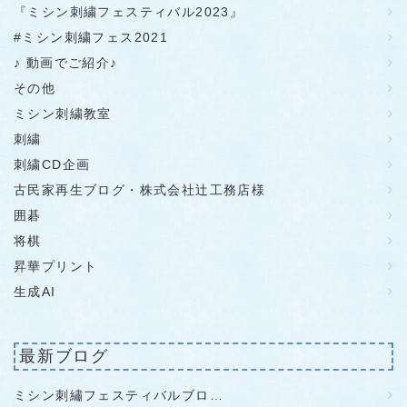
『ミシン刺繍フェスティバル2023』
#ミシン刺繍フェス2021
♪ 動画でご紹介♪
その他
ミシン刺繍教室
刺繍
刺繍CD企画
古民家再生ブログ・株式会社辻工務店様
囲碁
将棋
昇華プリント
生成AI
最新ブログ
ミシン刺繡フェスティバルブロ…