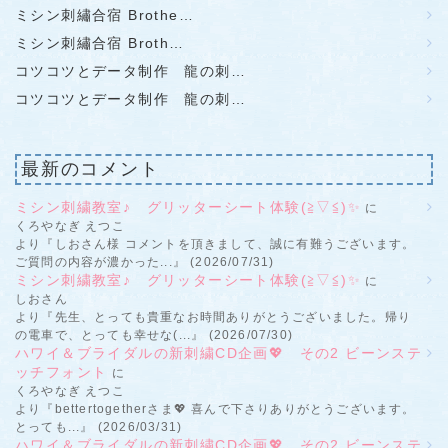
ミシン刺繡合宿 Brothe…
ミシン刺繡合宿 Broth…
コツコツとデータ制作 龍の刺…
コツコツとデータ制作 龍の刺…
最新のコメント
ミシン刺繍教室♪ グリッターシート体験(≧▽≦)✨
に
くろやなぎ えつこ
より『しおさん様 コメントを頂きまして、誠に有難うございます。
ご質問の内容が濃かった...』 (2026/07/31)
ミシン刺繍教室♪ グリッターシート体験(≧▽≦)✨
に
しおさん
より『先生、とっても貴重なお時間ありがとうございました。帰り
の電車で、とっても幸せな(...』 (2026/07/30)
ハワイ＆ブライダルの新刺繍CD企画💖 その2 ビーンステ
ッチフォント
に
くろやなぎ えつこ
より『bettertogetherさま💖 喜んで下さりありがとうございます。
とっても...』 (2026/03/31)
ハワイ＆ブライダルの新刺繍CD企画💖 その2 ビーンステ