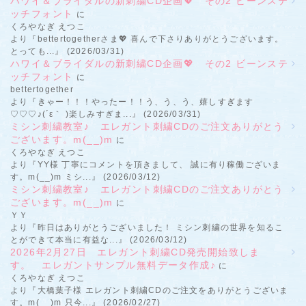
ハワイ＆ブライダルの新刺繍CD企画💖 その2 ビーンステ
ッチフォント
に
くろやなぎ えつこ
より『bettertogetherさま💖 喜んで下さりありがとうございます。
とっても...』 (2026/03/31)
ハワイ＆ブライダルの新刺繍CD企画💖 その2 ビーンステ
ッチフォント
に
bettertogether
より『きゃー！！！やったー！！う、う、う、嬉しすぎます
♡♡♡♪(´ε｀ )楽しみすぎま...』 (2026/03/31)
ミシン刺繍教室♪ エレガント刺繍CDのご注文ありがとう
ございます。m(__)m
に
くろやなぎ えつこ
より『YY様 丁寧にコメントを頂きまして、 誠に有り稼働ございま
す。m(__)m ミシ...』 (2026/03/12)
ミシン刺繍教室♪ エレガント刺繍CDのご注文ありがとう
ございます。m(__)m
に
ＹＹ
より『昨日はありがとうございました！ ミシン刺繍の世界を知るこ
とができて本当に有益な...』 (2026/03/12)
2026年2月27日 エレガント刺繍CD発売開始致しま
す。 エレガントサンプル無料データ作成♪
に
くろやなぎ えつこ
より『大橋葉子様 エレガント刺繍CDのご注文をありがとうございま
す。m(__)m 只今...』 (2026/02/27)