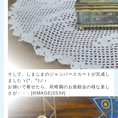
そして、しましまのジャンバースカートが完成し
ましたヽ(^。^)ノ♪
お揃いで着せたら、幼稚園のお遊戯会の様な楽し
さが・・・[#IMAGE|S53#]