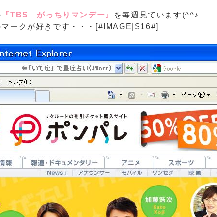
の
『TBS がっちりマンデー』
を毎週見ています(^^♪
クが好きです・・・[#IMAGE|S16#]