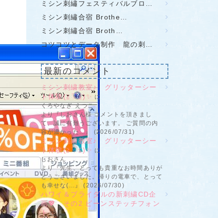
ミシン刺繡フェスティバルブロ…
ミシン刺繡合宿 Brothe…
ミシン刺繡合宿 Broth…
コツコツとデータ制作 龍の刺…
最新のコメント
ミシン刺繍教室♪ グリッターシー
ト体験(≧▽≦)✨
に
くろやなぎ えつこ
より『しおさん様 コメントを頂きまし
て、誠に有難うございます。 ご質問の内
容が濃かった...』 (2026/07/31)
ミシン刺繍教室♪ グリッターシー
ト体験(≧▽≦)✨
に
しおさん
より『先生、とっても貴重なお時間ありが
とうございました。帰りの電車で、とって
も幸せな(...』 (2026/07/30)
ハワイ＆ブライダルの新刺繍CD企
画💖 その2 ビーンステッチフォン
ト
に