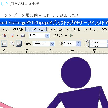
ました
[#IMAGE|S40#]
のマークをブログ用に簡単に作ってみました♪