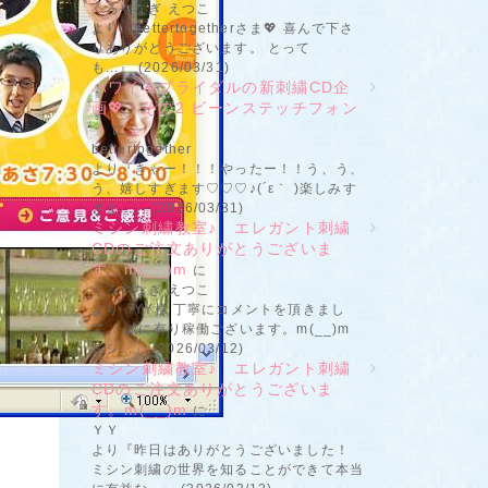
くろやなぎ えつこ
より『bettertogetherさま💖 喜んで下さ
りありがとうございます。 とって
も...』 (2026/03/31)
ハワイ＆ブライダルの新刺繍CD企
画💖 その2 ビーンステッチフォン
ト
に
bettertogether
より『きゃー！！！やったー！！う、う、
う、嬉しすぎます♡♡♡♪(´ε｀ )楽しみす
ぎま...』 (2026/03/31)
ミシン刺繍教室♪ エレガント刺繍
CDのご注文ありがとうございま
す。m(__)m
に
くろやなぎ えつこ
より『YY様 丁寧にコメントを頂きまし
て、 誠に有り稼働ございます。m(__)m
ミシ...』 (2026/03/12)
ミシン刺繍教室♪ エレガント刺繍
CDのご注文ありがとうございま
す。m(__)m
に
ＹＹ
より『昨日はありがとうございました！
ミシン刺繍の世界を知ることができて本当