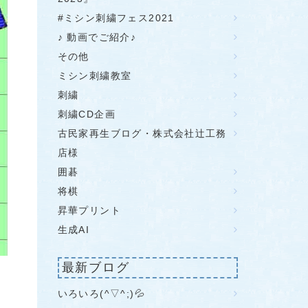
#ミシン刺繍フェス2021
♪ 動画でご紹介♪
その他
ミシン刺繍教室
刺繍
刺繍CD企画
古民家再生ブログ・株式会社辻工務
店様
囲碁
将棋
昇華プリント
生成AI
最新ブログ
いろいろ(^▽^;)💦