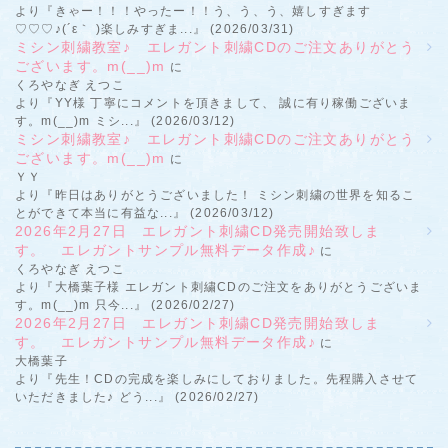
より『きゃー！！！やったー！！う、う、う、嬉しすぎます
♡♡♡♪(´ε｀ )楽しみすぎま...』 (2026/03/31)
ミシン刺繍教室♪ エレガント刺繍CDのご注文ありがとう
ございます。m(__)m
に
くろやなぎ えつこ
より『YY様 丁寧にコメントを頂きまして、 誠に有り稼働ございま
す。m(__)m ミシ...』 (2026/03/12)
ミシン刺繍教室♪ エレガント刺繍CDのご注文ありがとう
ございます。m(__)m
に
ＹＹ
より『昨日はありがとうございました！ ミシン刺繍の世界を知るこ
とができて本当に有益な...』 (2026/03/12)
2026年2月27日 エレガント刺繍CD発売開始致しま
す。 エレガントサンプル無料データ作成♪
に
くろやなぎ えつこ
より『大橋葉子様 エレガント刺繍CDのご注文をありがとうございま
す。m(__)m 只今...』 (2026/02/27)
2026年2月27日 エレガント刺繍CD発売開始致しま
す。 エレガントサンプル無料データ作成♪
に
大橋葉子
より『先生！CDの完成を楽しみにしておりました。先程購入させて
いただきました♪ どう...』 (2026/02/27)