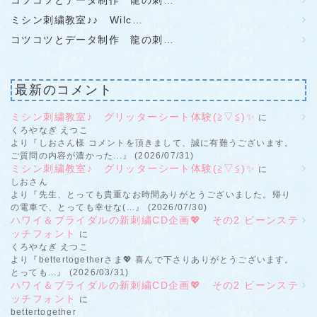
コツコツとデータ制作 龍の刺…
ミシン刺繍教室♪♪ Wilc…
コツコツとデータ制作 龍の刺…
最新のコメント
ミシン刺繍教室♪ グリッターシート体験(≧▽≦)✨
に
くろやなぎ えつこ
より『しおさん様 コメントを頂きまして、誠に有難うございます。
ご質問の内容が濃かった...』 (2026/07/31)
ミシン刺繍教室♪ グリッターシート体験(≧▽≦)✨
に
しおさん
より『先生、とっても貴重なお時間ありがとうございました。帰り
の電車で、とっても幸せな(...』 (2026/07/30)
ハワイ＆ブライダルの新刺繍CD企画💖 その2 ビーンステ
ッチフォント
に
くろやなぎ えつこ
より『bettertogetherさま💖 喜んで下さりありがとうございます。
とっても...』 (2026/03/31)
ハワイ＆ブライダルの新刺繍CD企画💖 その2 ビーンステ
ッチフォント
に
bettertogether