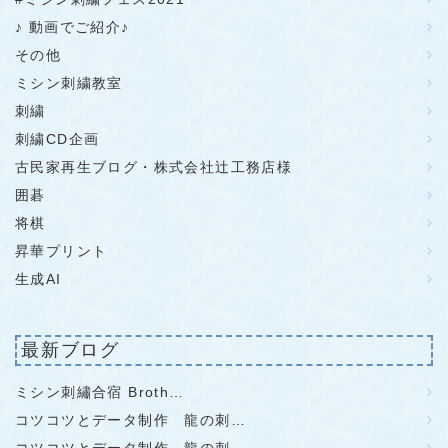
♪ 動画でご紹介♪
その他
ミシン刺繍教室
刺繍
刺繍CD企画
古民家再生ブログ・株式会社辻工務店様
囲碁
将棋
昇華プリント
生成AI
最新ブログ
ミシン刺繡合宿 Broth…
コツコツとデータ制作 龍の刺…