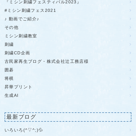
『ミシン刺繍フェスティバル2023』
#ミシン刺繍フェス2021
♪ 動画でご紹介♪
その他
ミシン刺繍教室
刺繍
刺繍CD企画
古民家再生ブログ・株式会社辻工務店様
囲碁
将棋
昇華プリント
生成AI
最新ブログ
いろいろ(^▽^;)💦