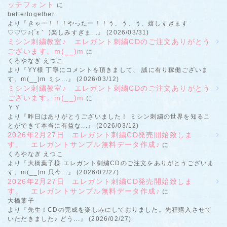
ッチフォント
に
bettertogether
より『きゃー！！！やったー！！う、う、う、嬉しすぎます
♡♡♡♪(´ε｀ )楽しみすぎま...』 (2026/03/31)
ミシン刺繍教室♪ エレガント刺繍CDのご注文ありがとう
ございます。m(__)m
に
くろやなぎ えつこ
より『YY様 丁寧にコメントを頂きまして、 誠に有り稼働ございま
す。m(__)m ミシ...』 (2026/03/12)
ミシン刺繍教室♪ エレガント刺繍CDのご注文ありがとう
ございます。m(__)m
に
ＹＹ
より『昨日はありがとうございました！ ミシン刺繍の世界を知るこ
とができて本当に有益な...』 (2026/03/12)
2026年2月27日 エレガント刺繍CD発売開始致しま
す。 エレガントサンプル無料データ作成♪
に
くろやなぎ えつこ
より『大橋葉子様 エレガント刺繍CDのご注文をありがとうございま
す。m(__)m 只今...』 (2026/02/27)
2026年2月27日 エレガント刺繍CD発売開始致しま
す。 エレガントサンプル無料データ作成♪
に
大橋葉子
より『先生！CDの完成を楽しみにしておりました。先程購入させて
いただきました♪ どう...』 (2026/02/27)