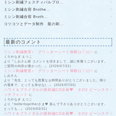
ミシン刺繡フェスティバルブロ…
ミシン刺繡合宿 Brothe…
ミシン刺繡合宿 Broth…
コツコツとデータ制作 龍の刺…
最新のコメント
ミシン刺繍教室♪ グリッターシート体験(≧▽≦)✨
に
くろやなぎ えつこ
より『しおさん様 コメントを頂きまして、誠に有難うございます。
ご質問の内容が濃かった...』 (2026/07/31)
ミシン刺繍教室♪ グリッターシート体験(≧▽≦)✨
に
しおさん
より『先生、とっても貴重なお時間ありがとうございました。帰り
の電車で、とっても幸せな(...』 (2026/07/30)
ハワイ＆ブライダルの新刺繍CD企画💖 その2 ビーンステ
ッチフォント
に
くろやなぎ えつこ
より『bettertogetherさま💖 喜んで下さりありがとうございます。
とっても...』 (2026/03/31)
ハワイ＆ブライダルの新刺繍CD企画💖 その2 ビーンステ