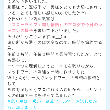
で来て下さいました。
旦那様は、運転手で、奥様をとても大切にされて
いる、とても優しい感じの方でした(^-^)
今日のミシン刺繍教室は、
『スローライフ：織り物語』のブログで今日のレ
ッスンの様子
を書いて下さいました。
ありがとうございますm(__)m
遠い所から通うのは大変なので、時間を節約する
為、
午前２時間、午後２時間と長時間でしたが、とて
も熱心に、
一つ一つを理解しようと、メモを取りながら、
レッドワークの刺繍を一緒に作りました。
Witさんが、一人でレッドワークの練習の復習と
して、
画像を刺しゅうプロに取り込む所から、キリンさ
んの刺繍データを作って見ました^^
※鳥と草は、私が、鉛筆ツールで、お話しなが
ら、加えました。