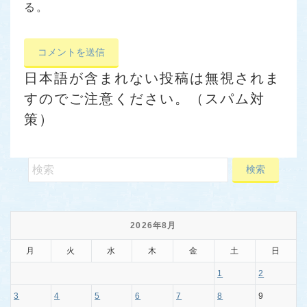
る。
日本語が含まれない投稿は無視されま
すのでご注意ください。（スパム対
策）
2026年8月
月
火
水
木
金
土
日
1
2
3
4
5
6
7
8
9