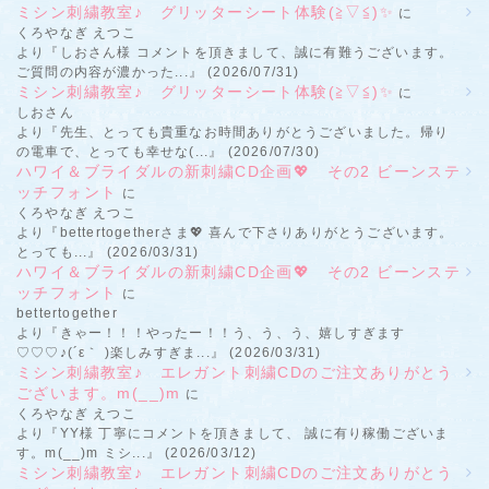
ミシン刺繍教室♪ グリッターシート体験(≧▽≦)✨
に
くろやなぎ えつこ
より『しおさん様 コメントを頂きまして、誠に有難うございます。
ご質問の内容が濃かった...』 (2026/07/31)
ミシン刺繍教室♪ グリッターシート体験(≧▽≦)✨
に
しおさん
より『先生、とっても貴重なお時間ありがとうございました。帰り
の電車で、とっても幸せな(...』 (2026/07/30)
ハワイ＆ブライダルの新刺繍CD企画💖 その2 ビーンステ
ッチフォント
に
くろやなぎ えつこ
より『bettertogetherさま💖 喜んで下さりありがとうございます。
とっても...』 (2026/03/31)
ハワイ＆ブライダルの新刺繍CD企画💖 その2 ビーンステ
ッチフォント
に
bettertogether
より『きゃー！！！やったー！！う、う、う、嬉しすぎます
♡♡♡♪(´ε｀ )楽しみすぎま...』 (2026/03/31)
ミシン刺繍教室♪ エレガント刺繍CDのご注文ありがとう
ございます。m(__)m
に
くろやなぎ えつこ
より『YY様 丁寧にコメントを頂きまして、 誠に有り稼働ございま
す。m(__)m ミシ...』 (2026/03/12)
ミシン刺繍教室♪ エレガント刺繍CDのご注文ありがとう