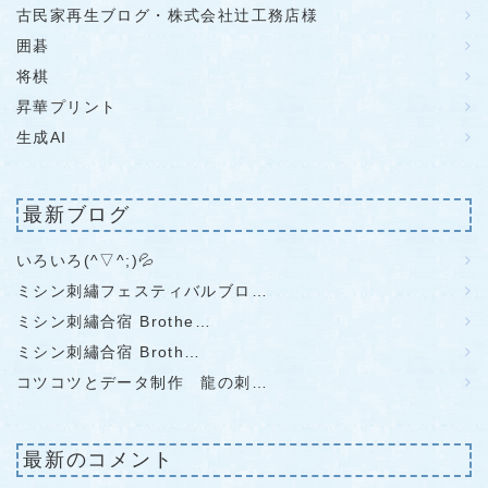
古民家再生ブログ・株式会社辻工務店様
囲碁
将棋
昇華プリント
生成AI
最新ブログ
いろいろ(^▽^;)💦
ミシン刺繡フェスティバルブロ…
ミシン刺繡合宿 Brothe…
ミシン刺繡合宿 Broth…
コツコツとデータ制作 龍の刺…
最新のコメント