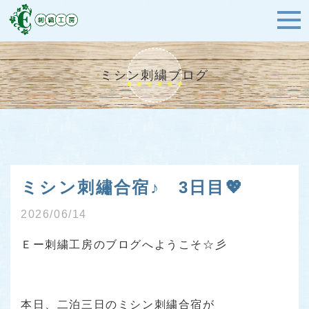
ミシン刺繍ブログ
ミシン刺繡合宿♪ 3日目💖
2026/06/14
Ｅー刺繍工房のブログへようこそ☆彡
本日、二泊三日のミシン刺繍合宿が