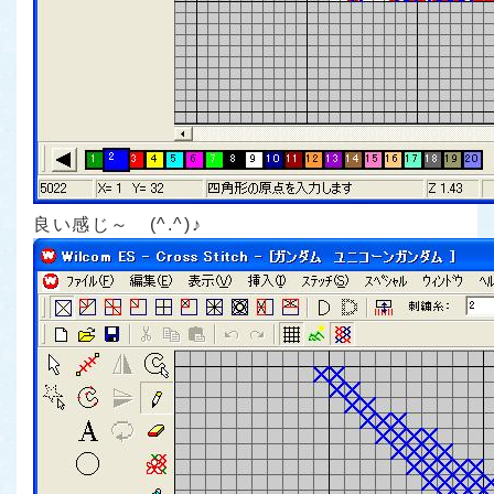
良い感じ～ (^.^)♪