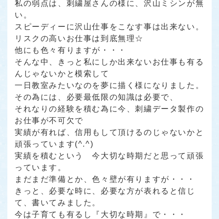
私の弱点は、刺繍屋さんの様に、沢山ミシンが無
い。
スピーディーに沢山仕事をこなす事は出来ない。
リスクの高いお仕事は到底無理☆
他にも色々有りますが・・・
そんな中、きっと私にしか出来ないお仕事も有る
んじゃないかと模索して
一日教室みたいなのを夢に描く様になりました。
その為には、必要最低限の知識は必要で、
それなりの経験を積む為に今、刺繍データ製作の
お仕事が不可欠で
実績が有れば、信用もして頂けるのじゃないかと
頑張っています(^.^)
実績を積むという 今大切な時期だと思って頑張
っています。
まだまだ準備とか、色々壁が有りますが・・・
きっと、必要な時に、必要な方が表れると信じ
て、書いてみました。
今は子育ても有るし
『大切な時期』
で・・・