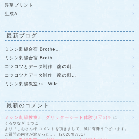
昇華プリント
生成AI
最新ブログ
ミシン刺繡合宿 Brothe…
ミシン刺繡合宿 Broth…
コツコツとデータ制作 龍の刺…
コツコツとデータ制作 龍の刺…
ミシン刺繍教室♪♪ Wilc…
最新のコメント
ミシン刺繍教室♪ グリッターシート体験(≧▽≦)✨
に
くろやなぎ えつこ
より『しおさん様 コメントを頂きまして、誠に有難うございます。
ご質問の内容が濃かった...』 (2026/07/31)