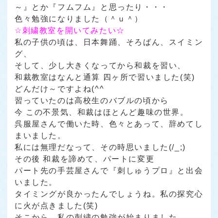
～』
とか
『フムフム』
と思ったり・・・
色々勉強になりました（＾ｕ＾）
☆刺繍教室を開いてみたい☆
私の子供の頃は、日本舞踊、そろばん、スイミン
グ、
そして、少し大きくなってから和裁を習い、
和裁教室はなんと通算 四ヶ所で習いました(笑)
どんだけ～
ですよね(^^ゞ
習っていたのは高校生のバブルの頃から
今 この不景気、和裁はほとんど趣味の世界。
呉服屋さんで働いた時、色々とあって、辞めてし
まいました。
私には無理だなって、その時思いました(/_;)
その後 和裁を諦めて、パートに変更
パート先の手芸屋さんで
『刺しゅうプロ』
と出会
いました。
タイミングが良かったんでしょうね。私の探究心
に火が点きました(笑)
そこから、私の刺繍の勉強が始まりました。