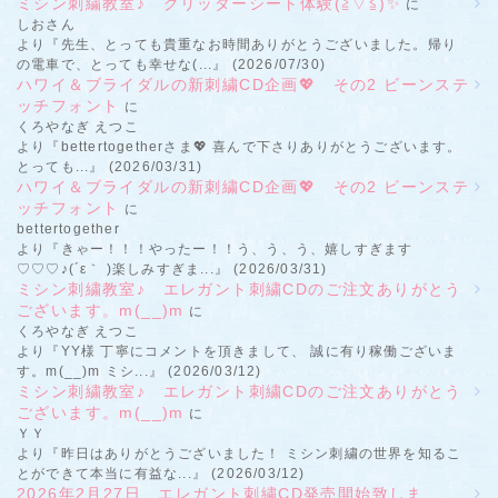
ミシン刺繍教室♪ グリッターシート体験(≧▽≦)✨
に
しおさん
より『先生、とっても貴重なお時間ありがとうございました。帰り
の電車で、とっても幸せな(...』 (2026/07/30)
ハワイ＆ブライダルの新刺繍CD企画💖 その2 ビーンステ
ッチフォント
に
くろやなぎ えつこ
より『bettertogetherさま💖 喜んで下さりありがとうございます。
とっても...』 (2026/03/31)
ハワイ＆ブライダルの新刺繍CD企画💖 その2 ビーンステ
ッチフォント
に
bettertogether
より『きゃー！！！やったー！！う、う、う、嬉しすぎます
♡♡♡♪(´ε｀ )楽しみすぎま...』 (2026/03/31)
ミシン刺繍教室♪ エレガント刺繍CDのご注文ありがとう
ございます。m(__)m
に
くろやなぎ えつこ
より『YY様 丁寧にコメントを頂きまして、 誠に有り稼働ございま
す。m(__)m ミシ...』 (2026/03/12)
ミシン刺繍教室♪ エレガント刺繍CDのご注文ありがとう
ございます。m(__)m
に
ＹＹ
より『昨日はありがとうございました！ ミシン刺繍の世界を知るこ
とができて本当に有益な...』 (2026/03/12)
2026年2月27日 エレガント刺繍CD発売開始致しま