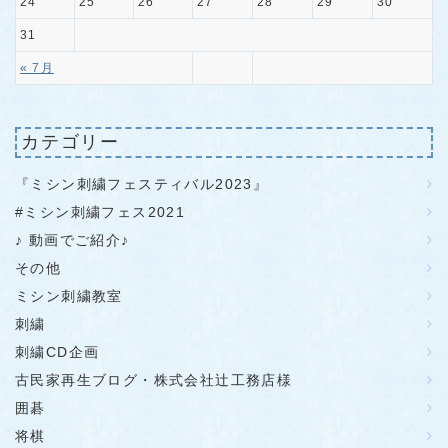
24
25
26
27
28
29
30
31
« 7月
カテゴリー
『ミシン刺繍フェスティバル2023』
#ミシン刺繍フェス2021
♪ 動画でご紹介♪
その他
ミシン刺繍教室
刺繍
刺繍CD企画
古民家再生ブログ・株式会社辻工務店様
囲碁
将棋