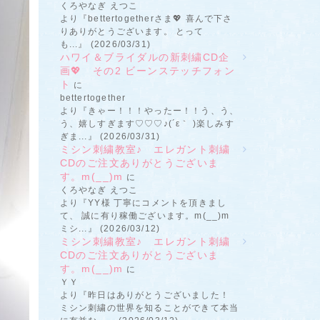
くろやなぎ えつこ
より『bettertogetherさま💖 喜んで下さ
りありがとうございます。 とって
も...』 (2026/03/31)
ハワイ＆ブライダルの新刺繍CD企
画💖 その2 ビーンステッチフォン
ト
に
bettertogether
より『きゃー！！！やったー！！う、う、
う、嬉しすぎます♡♡♡♪(´ε｀ )楽しみす
ぎま...』 (2026/03/31)
ミシン刺繍教室♪ エレガント刺繍
CDのご注文ありがとうございま
す。m(__)m
に
くろやなぎ えつこ
より『YY様 丁寧にコメントを頂きまし
て、 誠に有り稼働ございます。m(__)m
ミシ...』 (2026/03/12)
ミシン刺繍教室♪ エレガント刺繍
CDのご注文ありがとうございま
す。m(__)m
に
ＹＹ
より『昨日はありがとうございました！
ミシン刺繍の世界を知ることができて本当