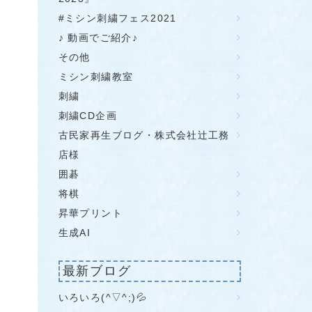
#ミシン刺繍フェス2021
♪ 動画でご紹介♪
その他
ミシン刺繍教室
刺繍
刺繍CD企画
古民家再生ブログ・株式会社辻工務
店様
囲碁
将棋
昇華プリント
生成AI
最新ブログ
いろいろ(^▽^;)💦