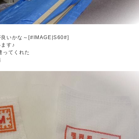
な～[#IMAGE|S60#]
ます♪
縫ってくれた
繍