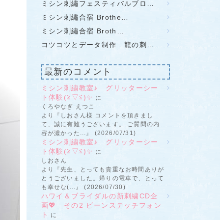
ミシン刺繡フェスティバルブロ…
ミシン刺繡合宿 Brothe…
ミシン刺繡合宿 Broth…
コツコツとデータ制作 龍の刺…
最新のコメント
ミシン刺繍教室♪ グリッターシー
ト体験(≧▽≦)✨
に
くろやなぎ えつこ
より『しおさん様 コメントを頂きまし
て、誠に有難うございます。 ご質問の内
容が濃かった...』 (2026/07/31)
ミシン刺繍教室♪ グリッターシー
ト体験(≧▽≦)✨
に
しおさん
より『先生、とっても貴重なお時間ありが
とうございました。帰りの電車で、とって
も幸せな(...』 (2026/07/30)
ハワイ＆ブライダルの新刺繍CD企
画💖 その2 ビーンステッチフォン
ト
に