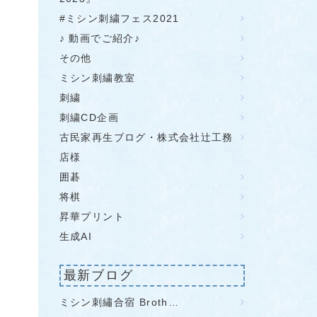
#ミシン刺繍フェス2021
♪ 動画でご紹介♪
その他
ミシン刺繍教室
刺繍
刺繍CD企画
古民家再生ブログ・株式会社辻工務
店様
囲碁
将棋
昇華プリント
生成AI
最新ブログ
ミシン刺繡合宿 Broth…