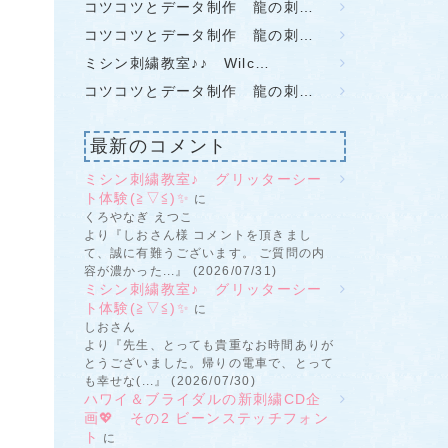
コツコツとデータ制作 龍の刺…
コツコツとデータ制作 龍の刺…
ミシン刺繍教室♪♪ Wilc…
コツコツとデータ制作 龍の刺…
最新のコメント
ミシン刺繍教室♪ グリッターシー
ト体験(≧▽≦)✨
に
くろやなぎ えつこ
より『しおさん様 コメントを頂きまし
て、誠に有難うございます。 ご質問の内
容が濃かった...』 (2026/07/31)
ミシン刺繍教室♪ グリッターシー
ト体験(≧▽≦)✨
に
しおさん
より『先生、とっても貴重なお時間ありが
とうございました。帰りの電車で、とって
も幸せな(...』 (2026/07/30)
ハワイ＆ブライダルの新刺繍CD企
画💖 その2 ビーンステッチフォン
ト
に