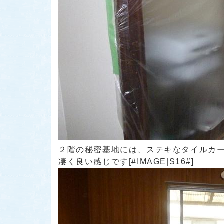
２階の秘密基地には、ステキなタイルカー
凄く良い感じです
[#IMAGE|S16#]