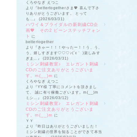
くろやなぎ えつこ
より『bettertogetherさま💖 喜んで下さ
りありがとうございます。 とって
も...』 (2026/03/31)
ハワイ＆ブライダルの新刺繍CD企
画💖 その2 ビーンステッチフォン
ト
に
bettertogether
より『きゃー！！！やったー！！う、う、
う、嬉しすぎます♡♡♡♪(´ε｀ )楽しみす
ぎま...』 (2026/03/31)
ミシン刺繍教室♪ エレガント刺繍
CDのご注文ありがとうございま
す。m(__)m
に
くろやなぎ えつこ
より『YY様 丁寧にコメントを頂きまし
て、 誠に有り稼働ございます。m(__)m
ミシ...』 (2026/03/12)
ミシン刺繍教室♪ エレガント刺繍
CDのご注文ありがとうございま
す。m(__)m
に
ＹＹ
より『昨日はありがとうございました！
ミシン刺繍の世界を知ることができて本当