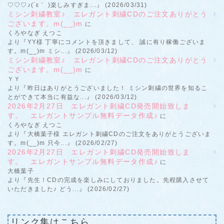
♡♡♡♪(´ε｀ )楽しみすぎま...』 (2026/03/31)
ミシン刺繍教室♪ エレガント刺繍CDのご注文ありがとう
ございます。m(__)m
に
くろやなぎ えつこ
より『YY様 丁寧にコメントを頂きまして、 誠に有り稼働ございま
す。m(__)m ミシ...』 (2026/03/12)
ミシン刺繍教室♪ エレガント刺繍CDのご注文ありがとう
ございます。m(__)m
に
ＹＹ
より『昨日はありがとうございました！ ミシン刺繍の世界を知るこ
とができて本当に有益な...』 (2026/03/12)
2026年2月27日 エレガント刺繍CD発売開始致しま
す。 エレガントサンプル無料データ作成♪
に
くろやなぎ えつこ
より『大橋葉子様 エレガント刺繍CDのご注文をありがとうございま
す。m(__)m 只今...』 (2026/02/27)
2026年2月27日 エレガント刺繍CD発売開始致しま
す。 エレガントサンプル無料データ作成♪
に
大橋葉子
より『先生！CDの完成を楽しみにしておりました。先程購入させて
いただきました♪ どう...』 (2026/02/27)
リンク集はこちら