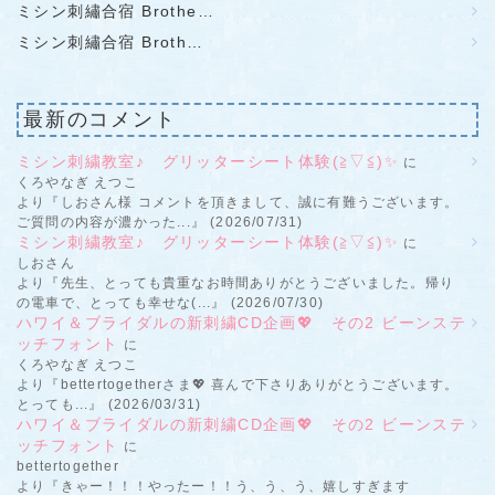
ミシン刺繡合宿 Brothe…
ミシン刺繡合宿 Broth…
最新のコメント
ミシン刺繍教室♪ グリッターシート体験(≧▽≦)✨
に
くろやなぎ えつこ
より『しおさん様 コメントを頂きまして、誠に有難うございます。
ご質問の内容が濃かった...』 (2026/07/31)
ミシン刺繍教室♪ グリッターシート体験(≧▽≦)✨
に
しおさん
より『先生、とっても貴重なお時間ありがとうございました。帰り
の電車で、とっても幸せな(...』 (2026/07/30)
ハワイ＆ブライダルの新刺繍CD企画💖 その2 ビーンステ
ッチフォント
に
くろやなぎ えつこ
より『bettertogetherさま💖 喜んで下さりありがとうございます。
とっても...』 (2026/03/31)
ハワイ＆ブライダルの新刺繍CD企画💖 その2 ビーンステ
ッチフォント
に
bettertogether
より『きゃー！！！やったー！！う、う、う、嬉しすぎます