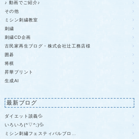
♪ 動画でご紹介♪
その他
ミシン刺繍教室
刺繍
刺繍CD企画
古民家再生ブログ・株式会社辻工務店様
囲碁
将棋
昇華プリント
生成AI
最新ブログ
ダイエット談義💦
いろいろ(^▽^;)💦
ミシン刺繡フェスティバルブロ…