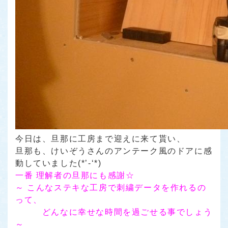
今日は、旦那に工房まで迎えに来て貰い、
旦那も、けいぞうさんのアンテーク風のドアに感
動していました(*’-‘*)
一番 理解者の旦那にも感謝☆
～ こんなステキな工房で刺繍データを作れるの
って、
どんなに幸せな時間を過ごせる事でしょう
～