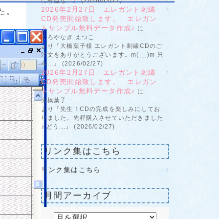
に有益な...』 (2026/03/12)
2026年2月27日 エレガント刺繍
た。
CD発売開始致します。 エレガン
トサンプル無料データ作成♪
に
くろやなぎ えつこ
より『大橋葉子様 エレガント刺繍CDのご
注文をありがとうございます。m(__)m 只
今...』 (2026/02/27)
2026年2月27日 エレガント刺繍
CD発売開始致します。 エレガン
トサンプル無料データ作成♪
に
大橋葉子
より『先生！CDの完成を楽しみにしてお
りました。先程購入させていただきました
♪ どう...』 (2026/02/27)
リンク集はこちら
リンク集はこちら
月間アーカイブ