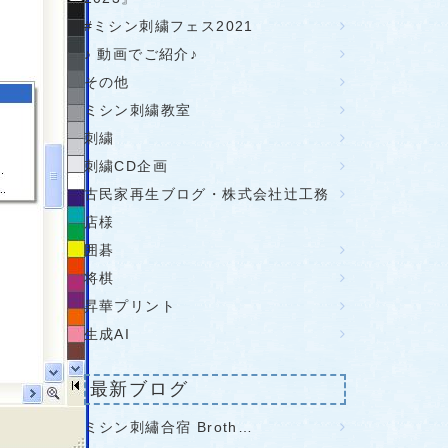
#ミシン刺繍フェス2021
♪ 動画でご紹介♪
その他
ミシン刺繍教室
刺繍
刺繍CD企画
古民家再生ブログ・株式会社辻工務
店様
囲碁
将棋
昇華プリント
生成AI
最新ブログ
ミシン刺繡合宿 Broth…