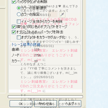
くろやなぎ えつこ
より『bettertogetherさま💖 喜んで下さ
りありがとうございます。 とって
も...』 (2026/03/31)
ハワイ＆ブライダルの新刺繍CD企
画💖 その2 ビーンステッチフォン
ト
に
bettertogether
より『きゃー！！！やったー！！う、う、
う、嬉しすぎます♡♡♡♪(´ε｀ )楽しみす
ぎま...』 (2026/03/31)
ミシン刺繍教室♪ エレガント刺繍
CDのご注文ありがとうございま
す。m(__)m
に
くろやなぎ えつこ
より『YY様 丁寧にコメントを頂きまし
て、 誠に有り稼働ございます。m(__)m
ミシ...』 (2026/03/12)
ミシン刺繍教室♪ エレガント刺繍
CDのご注文ありがとうございま
す。m(__)m
に
ＹＹ
より『昨日はありがとうございました！
ミシン刺繍の世界を知ることができて本当