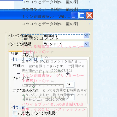
コツコツとデータ制作 龍の刺…
コツコツとデータ制作 龍の刺…
ミシン刺繍教室♪♪ Wilc…
コツコツとデータ制作 龍の刺…
最新のコメント
ミシン刺繍教室♪ グリッターシー
ト体験(≧▽≦)✨
に
くろやなぎ えつこ
より『しおさん様 コメントを頂きまし
て、誠に有難うございます。 ご質問の内
容が濃かった...』 (2026/07/31)
ミシン刺繍教室♪ グリッターシー
ト体験(≧▽≦)✨
に
しおさん
より『先生、とっても貴重なお時間ありが
とうございました。帰りの電車で、とって
も幸せな(...』 (2026/07/30)
ハワイ＆ブライダルの新刺繍CD企
画💖 その2 ビーンステッチフォン
ト
に