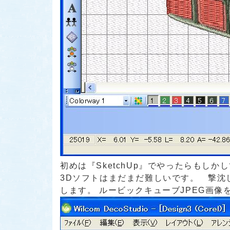
初めは『SketchUp』でやったらもし
3Dソフトはまだまだ難しいです。 撃沈し
します。 ルービックキューブJPEG画