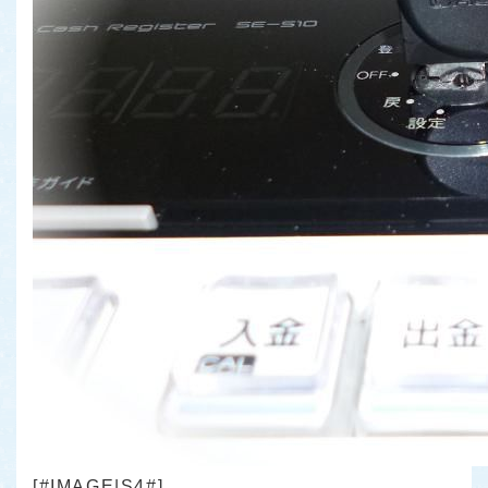
[#IMAGE|S4#]