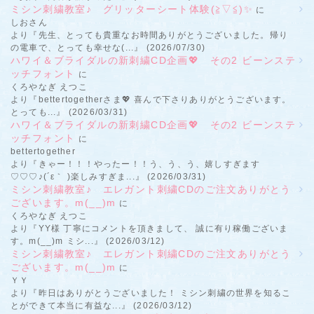
ミシン刺繍教室♪ グリッターシート体験(≧▽≦)✨
に
しおさん
より『先生、とっても貴重なお時間ありがとうございました。帰り
の電車で、とっても幸せな(...』 (2026/07/30)
ハワイ＆ブライダルの新刺繍CD企画💖 その2 ビーンステ
ッチフォント
に
くろやなぎ えつこ
より『bettertogetherさま💖 喜んで下さりありがとうございます。
とっても...』 (2026/03/31)
ハワイ＆ブライダルの新刺繍CD企画💖 その2 ビーンステ
ッチフォント
に
bettertogether
より『きゃー！！！やったー！！う、う、う、嬉しすぎます
♡♡♡♪(´ε｀ )楽しみすぎま...』 (2026/03/31)
ミシン刺繍教室♪ エレガント刺繍CDのご注文ありがとう
ございます。m(__)m
に
くろやなぎ えつこ
より『YY様 丁寧にコメントを頂きまして、 誠に有り稼働ございま
す。m(__)m ミシ...』 (2026/03/12)
ミシン刺繍教室♪ エレガント刺繍CDのご注文ありがとう
ございます。m(__)m
に
ＹＹ
より『昨日はありがとうございました！ ミシン刺繍の世界を知るこ
とができて本当に有益な...』 (2026/03/12)