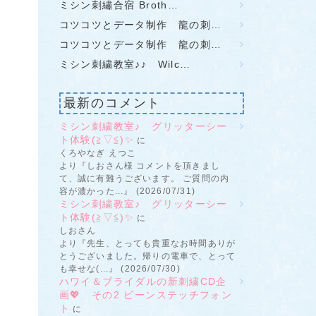
ミシン刺繡合宿 Broth…
コツコツとデータ制作 龍の刺…
コツコツとデータ制作 龍の刺…
ミシン刺繍教室♪♪ Wilc…
最新のコメント
ミシン刺繍教室♪ グリッターシー
ト体験(≧▽≦)✨
に
くろやなぎ えつこ
より『しおさん様 コメントを頂きまし
て、誠に有難うございます。 ご質問の内
容が濃かった...』 (2026/07/31)
ミシン刺繍教室♪ グリッターシー
ト体験(≧▽≦)✨
に
しおさん
より『先生、とっても貴重なお時間ありが
とうございました。帰りの電車で、とって
も幸せな(...』 (2026/07/30)
ハワイ＆ブライダルの新刺繍CD企
画💖 その2 ビーンステッチフォン
ト
に