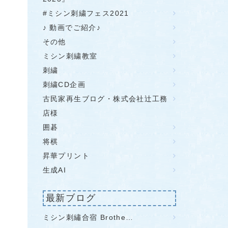
#ミシン刺繍フェス2021
♪ 動画でご紹介♪
その他
ミシン刺繍教室
刺繍
刺繍CD企画
古民家再生ブログ・株式会社辻工務
店様
囲碁
将棋
昇華プリント
生成AI
最新ブログ
ミシン刺繡合宿 Brothe…