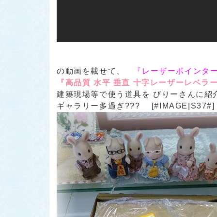
の動画を載せて、
『レーザーポインタ
『高品質 水平 垂直 十字レーザーレベラ
建築現場等で使う道具を びりーさんに紹
ギャラリー多過ぎ??? [#IMAGE|S37#]