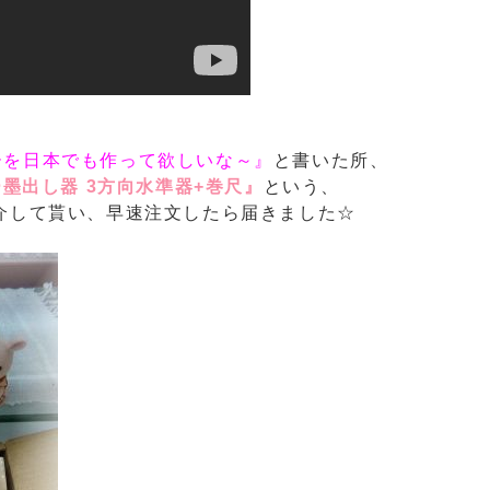
ーを日本でも作って欲しいな～』
と書いた所、
ー墨出し器 3方向水準器+巻尺』
という、
介して貰い、早速注文したら届きました☆