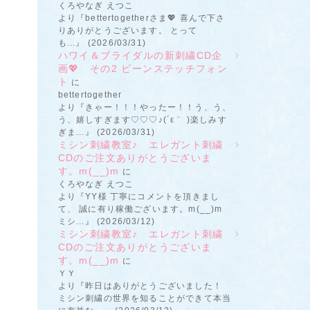
くろやなぎ えつこ
より『bettertogetherさま💖 喜んで下さ
りありがとうございます。 とって
も...』 (2026/03/31)
ハワイ＆ブライダルの新刺繍CD企
画💖 その2 ビーンステッチフォン
ト
に
bettertogether
より『きゃー！！！やったー！！う、う、
う、嬉しすぎます♡♡♡♪(´ε｀ )楽しみす
ぎま...』 (2026/03/31)
ミシン刺繍教室♪ エレガント刺繍
CDのご注文ありがとうございま
す。m(__)m
に
くろやなぎ えつこ
より『YY様 丁寧にコメントを頂きまし
て、 誠に有り稼働ございます。m(__)m
ミシ...』 (2026/03/12)
ミシン刺繍教室♪ エレガント刺繍
CDのご注文ありがとうございま
す。m(__)m
に
ＹＹ
より『昨日はありがとうございました！
ミシン刺繍の世界を知ることができて本当