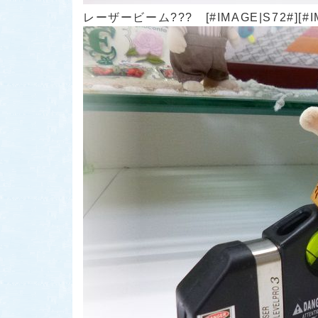
レーザービーム??? [#IMAGE|S72#][#IMA