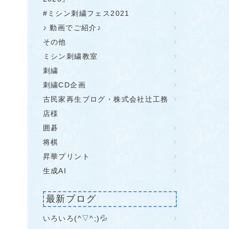
#ミシン刺繍フェス2021
♪ 動画でご紹介♪
その他
ミシン刺繍教室
刺繍
刺繍CD企画
古民家再生ブログ・株式会社辻工務
店様
囲碁
将棋
昇華プリント
生成AI
最新ブログ
いろいろ(^▽^;)💦