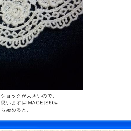
とショックが大きいので、
す[#IMAGE|S60#]
から始めると、