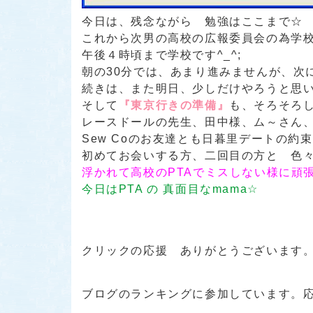
今日は、残念ながら 勉強はここまで☆
これから次男の高校の広報委員会の為学
午後４時頃まで学校です^_^;
朝の30分では、あまり進みませんが、次
続きは、また明日、少しだけやろうと思
そして
『東京行きの準備』
も、そろそろ
レースドールの先生、田中様、ム～さん、
Sew Coのお友達とも日暮里デートの約束を
初めてお会いする方、二回目の方と 色々
浮かれて高校のPTAでミスしない様に頑
今日はPTA の 真面目なmama☆
クリックの応援 ありがとうございます
ブログのランキングに参加しています。