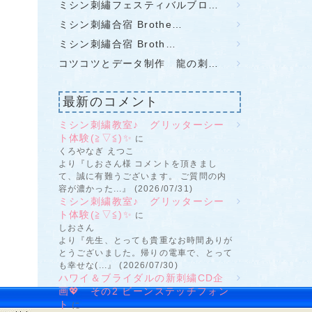
ミシン刺繡フェスティバルブロ…
ミシン刺繡合宿 Brothe…
ミシン刺繡合宿 Broth…
コツコツとデータ制作 龍の刺…
最新のコメント
ミシン刺繍教室♪ グリッターシー
ト体験(≧▽≦)✨
に
くろやなぎ えつこ
より『しおさん様 コメントを頂きまし
て、誠に有難うございます。 ご質問の内
容が濃かった...』 (2026/07/31)
ミシン刺繍教室♪ グリッターシー
ト体験(≧▽≦)✨
に
しおさん
より『先生、とっても貴重なお時間ありが
とうございました。帰りの電車で、とって
も幸せな(...』 (2026/07/30)
ハワイ＆ブライダルの新刺繍CD企
画💖 その2 ビーンステッチフォン
ト
に