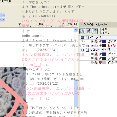
くろやなぎ えつこ
より『bettertogetherさま💖 喜んで下さ
りありがとうございます。 とって
も...』 (2026/03/31)
ハワイ＆ブライダルの新刺繍CD企
画💖 その2 ビーンステッチフォン
ト
に
bettertogether
より『きゃー！！！やったー！！う、う、
う、嬉しすぎます♡♡♡♪(´ε｀ )楽しみす
ぎま...』 (2026/03/31)
ミシン刺繍教室♪ エレガント刺繍
CDのご注文ありがとうございま
す。m(__)m
に
くろやなぎ えつこ
より『YY様 丁寧にコメントを頂きまし
て、 誠に有り稼働ございます。m(__)m
ミシ...』 (2026/03/12)
ミシン刺繍教室♪ エレガント刺繍
CDのご注文ありがとうございま
す。m(__)m
に
ＹＹ
より『昨日はありがとうございました！
ミシン刺繍の世界を知ることができて本当