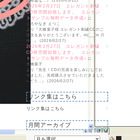
に有益な...』 (2026/03/12)
2026年2月27日 エレガント刺繍
CD発売開始致します。 エレガン
トサンプル無料データ作成♪
に
くろやなぎ えつこ
より『大橋葉子様 エレガント刺繍CDのご
注文をありがとうございます。m(__)m 只
今...』 (2026/02/27)
2026年2月27日 エレガント刺繍
CD発売開始致します。 エレガン
トサンプル無料データ作成♪
に
大橋葉子
より『先生！CDの完成を楽しみにしてお
りました。先程購入させていただきました
♪ どう...』 (2026/02/27)
リンク集はこちら
リンク集はこちら
月間アーカイブ