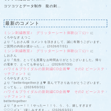
コツコツとデータ制作 龍の刺…
最新のコメント
ミシン刺繍教室♪ グリッターシート体験(≧▽≦)✨
に
くろやなぎ えつこ
より『しおさん様 コメントを頂きまして、誠に有難うございます。
ご質問の内容が濃かった...』 (2026/07/31)
ミシン刺繍教室♪ グリッターシート体験(≧▽≦)✨
に
しおさん
より『先生、とっても貴重なお時間ありがとうございました。帰り
の電車で、とっても幸せな(...』 (2026/07/30)
ハワイ＆ブライダルの新刺繍CD企画💖 その2 ビーンステ
ッチフォント
に
くろやなぎ えつこ
より『bettertogetherさま💖 喜んで下さりありがとうございます。
とっても...』 (2026/03/31)
ハワイ＆ブライダルの新刺繍CD企画💖 その2 ビーンステ
ッチフォント
に
bettertogether
より『きゃー！！！やったー！！う、う、う、嬉しすぎます
♡♡♡♪(´ε｀ )楽しみすぎま...』 (2026/03/31)