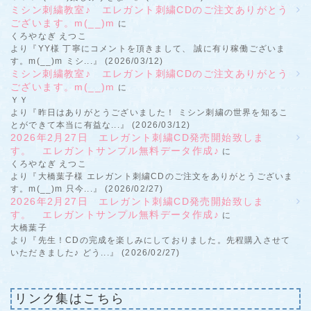
ミシン刺繍教室♪ エレガント刺繍CDのご注文ありがとう
ございます。m(__)m
に
くろやなぎ えつこ
より『YY様 丁寧にコメントを頂きまして、 誠に有り稼働ございま
す。m(__)m ミシ...』 (2026/03/12)
ミシン刺繍教室♪ エレガント刺繍CDのご注文ありがとう
ございます。m(__)m
に
ＹＹ
より『昨日はありがとうございました！ ミシン刺繍の世界を知るこ
とができて本当に有益な...』 (2026/03/12)
2026年2月27日 エレガント刺繍CD発売開始致しま
す。 エレガントサンプル無料データ作成♪
に
くろやなぎ えつこ
より『大橋葉子様 エレガント刺繍CDのご注文をありがとうございま
す。m(__)m 只今...』 (2026/02/27)
2026年2月27日 エレガント刺繍CD発売開始致しま
す。 エレガントサンプル無料データ作成♪
に
大橋葉子
より『先生！CDの完成を楽しみにしておりました。先程購入させて
いただきました♪ どう...』 (2026/02/27)
リンク集はこちら