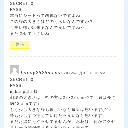
SECRET: 0
PASS:
本当にシートって勿体ないですよね
この枠の大きさはどのくらいなんですか？
可愛い襟が出来るなんて良いですね～
また見せて下さいね
返信
happy2525mama
2012年1月9日 8:36 AM
SECRET: 0
PASS:
mikanpalu 様
刺繍の大きさは 衿の方は22×22ｃｍ位で 紐は長さ
約42ｃｍです♪
もう少し大きな枠も欲しいなと最近は思います(^^♪
枠も少しずつ揃えていけたら良いなと思います。
まだお湯にくぐらせてませんが、お花は、何かアクセ
サリー小物が作れると良いな～と思って