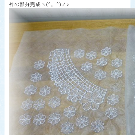
衿の部分完成ヽ(^。^)ノ♪