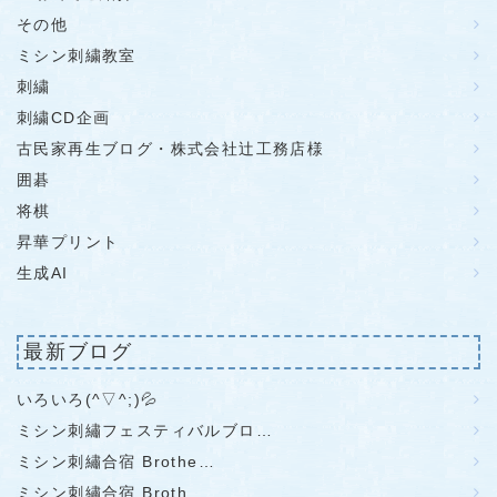
その他
ミシン刺繍教室
刺繍
刺繍CD企画
古民家再生ブログ・株式会社辻工務店様
囲碁
将棋
昇華プリント
生成AI
最新ブログ
いろいろ(^▽^;)💦
ミシン刺繡フェスティバルブロ…
ミシン刺繡合宿 Brothe…
ミシン刺繡合宿 Broth…