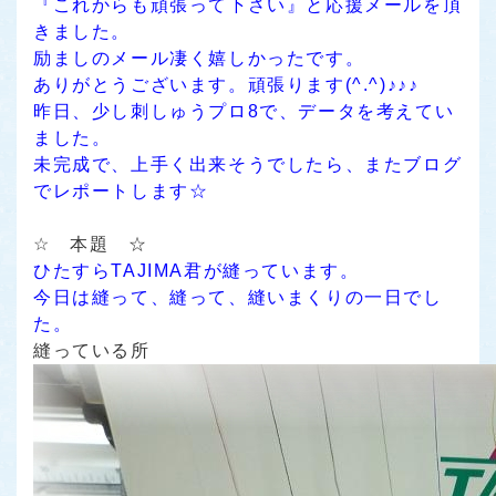
『これからも頑張って下さい』と応援メールを頂
きました。
励ましのメール凄く嬉しかったです。
ありがとうございます。頑張ります(^.^)♪♪♪
昨日、少し刺しゅうプロ8で、データを考えてい
ました。
未完成で、上手く出来そうでしたら、またブログ
でレポートします☆
☆ 本題 ☆
ひたすらTAJIMA君が縫っています。
今日は縫って、縫って、縫いまくりの一日でし
た。
縫っている所