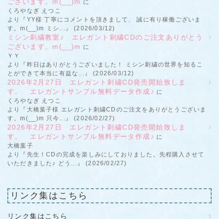
ございます。m(__)m
に
くろやなぎ えつこ
より『YY様 丁寧にコメントを頂きまして、 誠に有り稼働ございま
す。m(__)m ミシ...』 (2026/03/12)
ミシン刺繍教室♪ エレガント刺繍CDのご注文ありがとう
ございます。m(__)m
に
ＹＹ
より『昨日はありがとうございました！ ミシン刺繍の世界を知るこ
とができて本当に有益な...』 (2026/03/12)
2026年2月27日 エレガント刺繍CD発売開始致しま
す。 エレガントサンプル無料データ作成♪
に
くろやなぎ えつこ
より『大橋葉子様 エレガント刺繍CDのご注文をありがとうございま
す。m(__)m 只今...』 (2026/02/27)
2026年2月27日 エレガント刺繍CD発売開始致しま
す。 エレガントサンプル無料データ作成♪
に
大橋葉子
より『先生！CDの完成を楽しみにしておりました。先程購入させて
いただきました♪ どう...』 (2026/02/27)
リンク集はこちら
リンク集はこちら