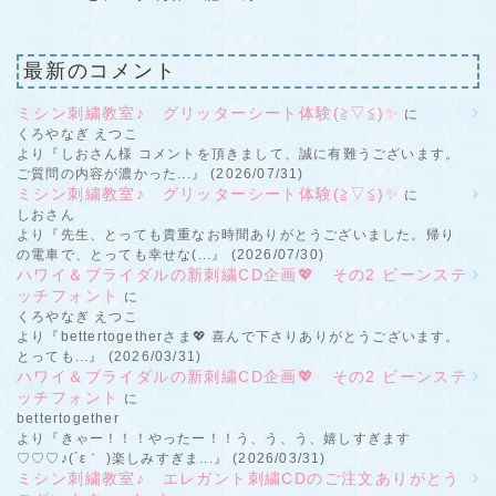
最新のコメント
ミシン刺繍教室♪ グリッターシート体験(≧▽≦)✨
に
くろやなぎ えつこ
より『しおさん様 コメントを頂きまして、誠に有難うございます。
ご質問の内容が濃かった...』 (2026/07/31)
ミシン刺繍教室♪ グリッターシート体験(≧▽≦)✨
に
しおさん
より『先生、とっても貴重なお時間ありがとうございました。帰り
の電車で、とっても幸せな(...』 (2026/07/30)
ハワイ＆ブライダルの新刺繍CD企画💖 その2 ビーンステ
ッチフォント
に
くろやなぎ えつこ
より『bettertogetherさま💖 喜んで下さりありがとうございます。
とっても...』 (2026/03/31)
ハワイ＆ブライダルの新刺繍CD企画💖 その2 ビーンステ
ッチフォント
に
bettertogether
より『きゃー！！！やったー！！う、う、う、嬉しすぎます
♡♡♡♪(´ε｀ )楽しみすぎま...』 (2026/03/31)
ミシン刺繍教室♪ エレガント刺繍CDのご注文ありがとう