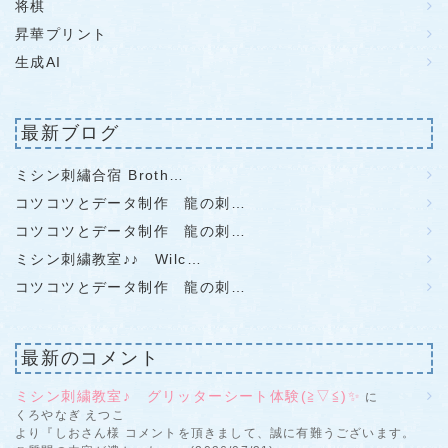
将棋
昇華プリント
生成AI
最新ブログ
ミシン刺繡合宿 Broth…
コツコツとデータ制作 龍の刺…
コツコツとデータ制作 龍の刺…
ミシン刺繍教室♪♪ Wilc…
コツコツとデータ制作 龍の刺…
最新のコメント
ミシン刺繍教室♪ グリッターシート体験(≧▽≦)✨
に
くろやなぎ えつこ
より『しおさん様 コメントを頂きまして、誠に有難うございます。