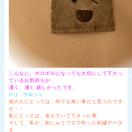
こんなに、ボロボロになっても大切にして下さっ
ているお気持ちが、
凄く、凄く 嬉しかったです。
(/ ;) ウルッ☆
他の人にとっては、何でも無い事だと思うのです
が・・・
私にとっては、覚えていて下さった事。
そして、私が、刺しゅうプロで作った刺繍データ
を