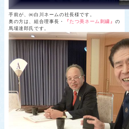
手前が、㈱白川ネームの社長様です。
奥の方は、組合理事長・
『たつ美ネーム刺繍』
の
馬場達郎氏です。