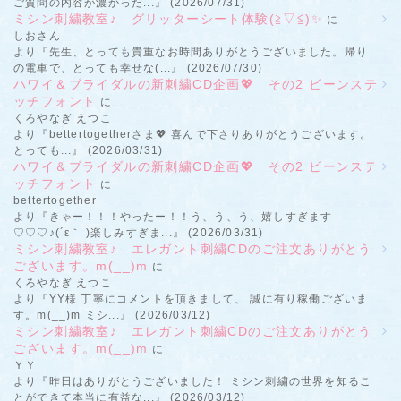
ご質問の内容が濃かった...』 (2026/07/31)
ミシン刺繍教室♪ グリッターシート体験(≧▽≦)✨
に
しおさん
より『先生、とっても貴重なお時間ありがとうございました。帰り
の電車で、とっても幸せな(...』 (2026/07/30)
ハワイ＆ブライダルの新刺繍CD企画💖 その2 ビーンステ
ッチフォント
に
くろやなぎ えつこ
より『bettertogetherさま💖 喜んで下さりありがとうございます。
とっても...』 (2026/03/31)
ハワイ＆ブライダルの新刺繍CD企画💖 その2 ビーンステ
ッチフォント
に
bettertogether
より『きゃー！！！やったー！！う、う、う、嬉しすぎます
♡♡♡♪(´ε｀ )楽しみすぎま...』 (2026/03/31)
ミシン刺繍教室♪ エレガント刺繍CDのご注文ありがとう
ございます。m(__)m
に
くろやなぎ えつこ
より『YY様 丁寧にコメントを頂きまして、 誠に有り稼働ございま
す。m(__)m ミシ...』 (2026/03/12)
ミシン刺繍教室♪ エレガント刺繍CDのご注文ありがとう
ございます。m(__)m
に
ＹＹ
より『昨日はありがとうございました！ ミシン刺繍の世界を知るこ
とができて本当に有益な...』 (2026/03/12)