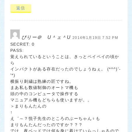
返信
びりー＠ U＾ェ＾U
2014年1月19日 7:52 PM
SECRET: 0
PASS:
覚えられているということは、きっとペイペイの頃か
ら
インパクトがある存在だったのでしょうねぇ。 (*^^)'-
'*)
横振り刺繍は熟練の匠ですね。
まあ私も数値制御のオートマ機も
頭の中のコンピュータで操作する
マニュアル機もどちらも使いますが。。
＞まりもんたんの
↑
え゛～？悦子先生のところのぶーちゃん♀も
まりもんたんだったのですか？？？
では、夜ベッドでは何を身に着けていらっしゃるので