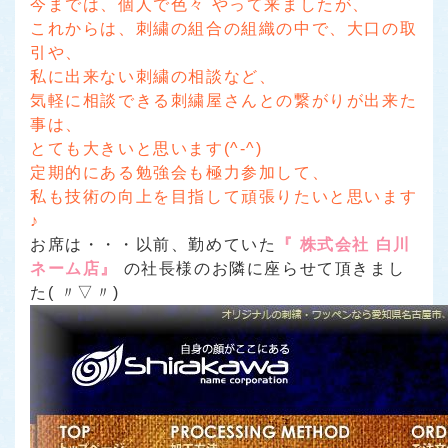
今までは、個人で色々 やって来ましたが、
これからは、刺繍の組合の組織の中で、大口の取
引や、
私に出来ない刺繍の相談など、
気軽に相談できる刺繍屋さんとの繋がりが出来た
事は、
とても大きいと思います(^-^)
定期的にある勉強会も極力参加して、
私も技術の向上を目指して頑張りたいと思います
♪
お席は・・・以前、勤めていた
『 株式会社 白川
ネーム店』
の社長様のお隣に座らせて頂きまし
た( 〃▽〃)