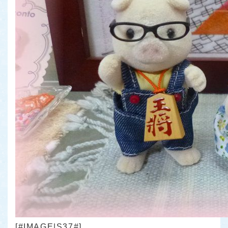
[#IMAGE|S37#]