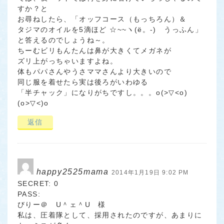
すか？と
お尋ねしたら、「オッフコース（もっちろん）＆
タジマのオイルを5滴ほど ☆~~ヽ(ё。-)ゝうっふん」
と答えるのでしょうね～。
ちーむビリもんたんは鼻が大きくてメガネが
ズリ上がっちゃいますよね。
体もパパさんやうさママさんより大きいので
同じ服を着せたら実は後ろがいわゆる
「半チャック」になりがちですし。。。o(>▽<o)
(o>▽<)o
返信
happy2525mama
2014年1月19日 9:02 PM
SECRET: 0
PASS:
びりー＠ U＾ェ＾U 様
私は、圧着隊として、採用されたのですが、あまりに