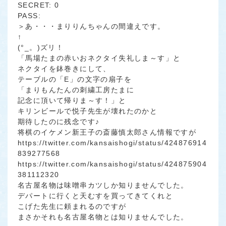
SECRET: 0
PASS:
＞あ・・・まりりんちゃんの間違えです。
↑
(°_。)ズリ！
「馬場たまの赤いおネクタイ失礼しま～す」と
ネクタイを鉢巻きにして、
テーブルの「E」の文字の扇子を
「まりもんたんの刺繍工房たまに
記念に頂いて帰りま～す！」と
キリンビールで悦子先生が壊れたのかと
期待したのに残念です♪
将棋のイケメン新王子の斎藤慎太郎さん情報ですが
https://twitter.com/kansaishogi/status/424876914
839277568
https://twitter.com/kansaishogi/status/424875904
381112320
名古屋名物は味噌串カツしか知りませんでした。
デパートに行くと天むすを買ってきてくれと
こげた先生に頼まれるのですが
まさかそれも名古屋名物とは知りませんでした。