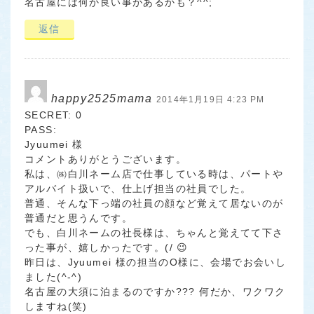
名古屋には何か良い事があるかも？^^;
返信
happy2525mama
2014年1月19日 4:23 PM
SECRET: 0
PASS:
Jyuumei 様
コメントありがとうございます。
私は、㈱白川ネーム店で仕事している時は、パートや
アルバイト扱いで、仕上げ担当の社員でした。
普通、そんな下っ端の社員の顔など覚えて居ないのが
普通だと思うんです。
でも、白川ネームの社長様は、ちゃんと覚えてて下さ
った事が、嬉しかったです。(/ 😉
昨日は、Jyuumei 様の担当のO様に、会場でお会いし
ました(^-^)
名古屋の大須に泊まるのですか??? 何だか、ワクワク
しますね(笑)