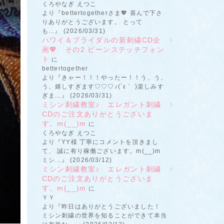
くろやなぎ えつこ
より『bettertogetherさま💖 喜んで下さ
りありがとうございます。 とって
も...』 (2026/03/31)
ハワイ＆ブライダルの新刺繍CD企
画💖 その2 ビーンステッチフォン
ト
に
bettertogether
より『きゃー！！！やったー！！う、う、
う、嬉しすぎます♡♡♡♪(´ε｀ )楽しみす
ぎま...』 (2026/03/31)
ミシン刺繍教室♪ エレガント刺繍
CDのご注文ありがとうございま
す。m(__)m
に
くろやなぎ えつこ
より『YY様 丁寧にコメントを頂きまし
て、 誠に有り稼働ございます。m(__)m
ミシ...』 (2026/03/12)
ミシン刺繍教室♪ エレガント刺繍
CDのご注文ありがとうございま
す。m(__)m
に
ＹＹ
より『昨日はありがとうございました！
ミシン刺繍の世界を知ることができて本当