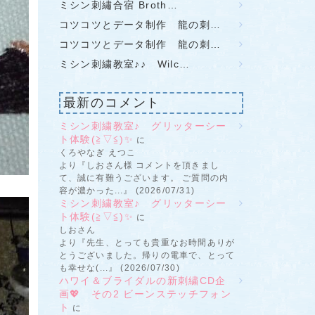
ミシン刺繡合宿 Broth…
コツコツとデータ制作 龍の刺…
コツコツとデータ制作 龍の刺…
ミシン刺繍教室♪♪ Wilc…
最新のコメント
ミシン刺繍教室♪ グリッターシー
ト体験(≧▽≦)✨
に
くろやなぎ えつこ
より『しおさん様 コメントを頂きまし
て、誠に有難うございます。 ご質問の内
容が濃かった...』 (2026/07/31)
ミシン刺繍教室♪ グリッターシー
ト体験(≧▽≦)✨
に
しおさん
より『先生、とっても貴重なお時間ありが
とうございました。帰りの電車で、とって
も幸せな(...』 (2026/07/30)
ハワイ＆ブライダルの新刺繍CD企
画💖 その2 ビーンステッチフォン
ト
に