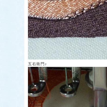
五右衛門♪