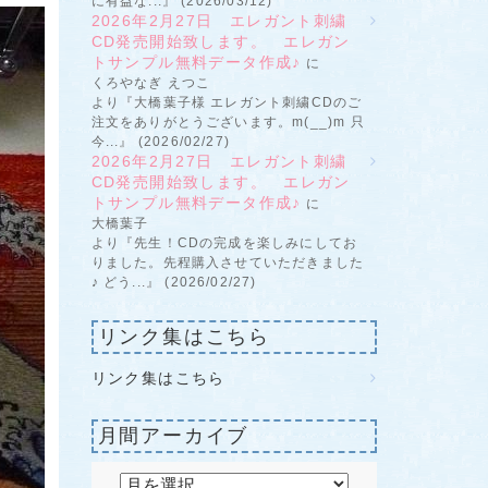
に有益な...』 (2026/03/12)
2026年2月27日 エレガント刺繍
CD発売開始致します。 エレガン
トサンプル無料データ作成♪
に
くろやなぎ えつこ
より『大橋葉子様 エレガント刺繍CDのご
注文をありがとうございます。m(__)m 只
今...』 (2026/02/27)
2026年2月27日 エレガント刺繍
CD発売開始致します。 エレガン
トサンプル無料データ作成♪
に
大橋葉子
より『先生！CDの完成を楽しみにしてお
りました。先程購入させていただきました
♪ どう...』 (2026/02/27)
リンク集はこちら
リンク集はこちら
月間アーカイブ