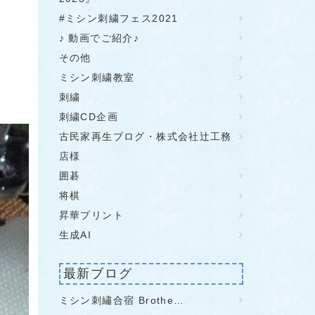
#ミシン刺繍フェス2021
♪ 動画でご紹介♪
その他
ミシン刺繍教室
刺繍
刺繍CD企画
古民家再生ブログ・株式会社辻工務
店様
囲碁
将棋
昇華プリント
生成AI
最新ブログ
ミシン刺繡合宿 Brothe…