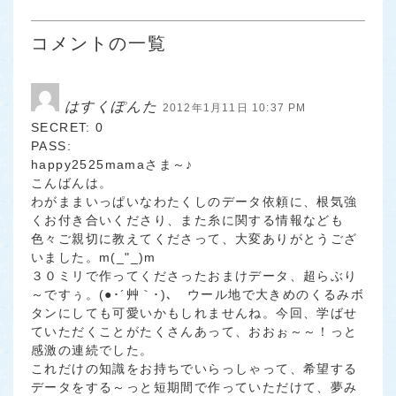
コメントの一覧
はすくぽんた
2012年1月11日 10:37 PM
SECRET: 0
PASS:
happy2525mamaさま～♪
こんばんは。
わがままいっぱいなわたくしのデータ依頼に、根気強
くお付き合いくださり、また糸に関する情報なども
色々ご親切に教えてくださって、大変ありがとうござ
いました。m(_"_)m
３０ミリで作ってくださったおまけデータ、超らぶり
～ですぅ。(●･´艸｀･)､ ウール地で大きめのくるみボ
タンにしても可愛いかもしれませんね。今回、学ばせ
ていただくことがたくさんあって、おおぉ～～！っと
感激の連続でした。
これだけの知識をお持ちでいらっしゃって、希望する
データをする～っと短期間で作っていただけて、夢み