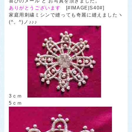
喜びのメール と お写真を頂きました。
ありがとうございます
[#IMAGE|S40#]
家庭用刺繍ミシンで縫っても奇麗に縫えましたヽ
(^。^)ノ♪♪♪
3ｃｍ
5ｃｍ