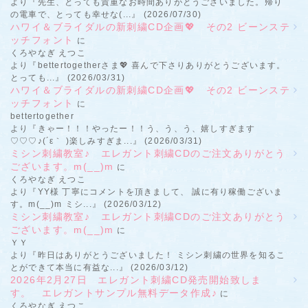
より『先生、とっても貴重なお時間ありがとうございました。帰り
の電車で、とっても幸せな(...』 (2026/07/30)
ハワイ＆ブライダルの新刺繍CD企画💖 その2 ビーンステ
ッチフォント
に
くろやなぎ えつこ
より『bettertogetherさま💖 喜んで下さりありがとうございます。
とっても...』 (2026/03/31)
ハワイ＆ブライダルの新刺繍CD企画💖 その2 ビーンステ
ッチフォント
に
bettertogether
より『きゃー！！！やったー！！う、う、う、嬉しすぎます
♡♡♡♪(´ε｀ )楽しみすぎま...』 (2026/03/31)
ミシン刺繍教室♪ エレガント刺繍CDのご注文ありがとう
ございます。m(__)m
に
くろやなぎ えつこ
より『YY様 丁寧にコメントを頂きまして、 誠に有り稼働ございま
す。m(__)m ミシ...』 (2026/03/12)
ミシン刺繍教室♪ エレガント刺繍CDのご注文ありがとう
ございます。m(__)m
に
ＹＹ
より『昨日はありがとうございました！ ミシン刺繍の世界を知るこ
とができて本当に有益な...』 (2026/03/12)
2026年2月27日 エレガント刺繍CD発売開始致しま
す。 エレガントサンプル無料データ作成♪
に
くろやなぎ えつこ