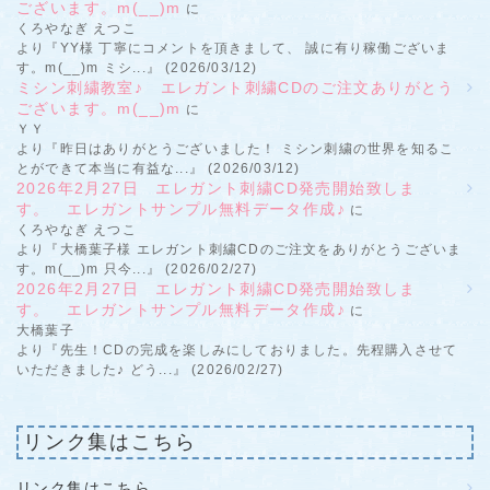
ございます。m(__)m
に
くろやなぎ えつこ
より『YY様 丁寧にコメントを頂きまして、 誠に有り稼働ございま
す。m(__)m ミシ...』 (2026/03/12)
ミシン刺繍教室♪ エレガント刺繍CDのご注文ありがとう
ございます。m(__)m
に
ＹＹ
より『昨日はありがとうございました！ ミシン刺繍の世界を知るこ
とができて本当に有益な...』 (2026/03/12)
2026年2月27日 エレガント刺繍CD発売開始致しま
す。 エレガントサンプル無料データ作成♪
に
くろやなぎ えつこ
より『大橋葉子様 エレガント刺繍CDのご注文をありがとうございま
す。m(__)m 只今...』 (2026/02/27)
2026年2月27日 エレガント刺繍CD発売開始致しま
す。 エレガントサンプル無料データ作成♪
に
大橋葉子
より『先生！CDの完成を楽しみにしておりました。先程購入させて
いただきました♪ どう...』 (2026/02/27)
リンク集はこちら
リンク集はこちら