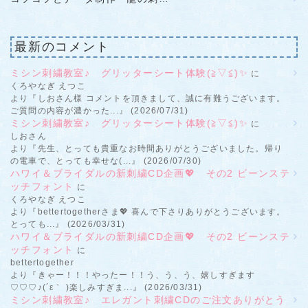
最新のコメント
ミシン刺繍教室♪ グリッターシート体験(≧▽≦)✨
に
くろやなぎ えつこ
より『しおさん様 コメントを頂きまして、誠に有難うございます。
ご質問の内容が濃かった...』 (2026/07/31)
ミシン刺繍教室♪ グリッターシート体験(≧▽≦)✨
に
しおさん
より『先生、とっても貴重なお時間ありがとうございました。帰り
の電車で、とっても幸せな(...』 (2026/07/30)
ハワイ＆ブライダルの新刺繍CD企画💖 その2 ビーンステ
ッチフォント
に
くろやなぎ えつこ
より『bettertogetherさま💖 喜んで下さりありがとうございます。
とっても...』 (2026/03/31)
ハワイ＆ブライダルの新刺繍CD企画💖 その2 ビーンステ
ッチフォント
に
bettertogether
より『きゃー！！！やったー！！う、う、う、嬉しすぎます
♡♡♡♪(´ε｀ )楽しみすぎま...』 (2026/03/31)
ミシン刺繍教室♪ エレガント刺繍CDのご注文ありがとう