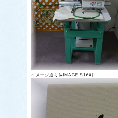
イメージ通り[#IMAGE|S16#]