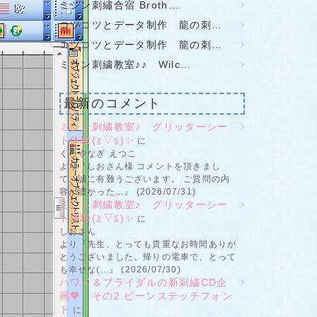
ミシン刺繡合宿 Broth…
コツコツとデータ制作 龍の刺…
コツコツとデータ制作 龍の刺…
ミシン刺繍教室♪♪ Wilc…
最新のコメント
ミシン刺繍教室♪ グリッターシー
ト体験(≧▽≦)✨
に
くろやなぎ えつこ
より『しおさん様 コメントを頂きまし
て、誠に有難うございます。 ご質問の内
容が濃かった...』 (2026/07/31)
ミシン刺繍教室♪ グリッターシー
ト体験(≧▽≦)✨
に
しおさん
より『先生、とっても貴重なお時間ありが
とうございました。帰りの電車で、とって
も幸せな(...』 (2026/07/30)
ハワイ＆ブライダルの新刺繍CD企
画💖 その2 ビーンステッチフォン
ト
に