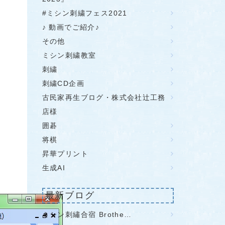
#ミシン刺繍フェス2021
♪ 動画でご紹介♪
その他
ミシン刺繍教室
刺繍
刺繍CD企画
古民家再生ブログ・株式会社辻工務
店様
囲碁
将棋
昇華プリント
生成AI
最新ブログ
ミシン刺繡合宿 Brothe…