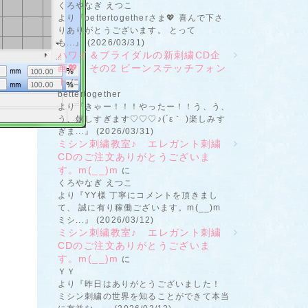
くろやなぎ えつこ
より『bettertogetherさま💖 喜んで下さ
りありがとうございます。 とって
も...』 (2026/03/31)
ハワイ＆ブライダルの新刺繍CD企
画💖 その2 ビーンステッチフォン
ト
に
bettertogether
より『きゃー！！！やったー！！う、う、
う、嬉しすぎます♡♡♡♪(´ε｀ )楽しみす
ぎま...』 (2026/03/31)
ミシン刺繍教室♪ エレガント刺繍
CDのご注文ありがとうございま
す。m(__)m
に
くろやなぎ えつこ
より『YY様 丁寧にコメントを頂きまし
て、 誠に有り稼働ございます。m(__)m
ミシ...』 (2026/03/12)
ミシン刺繍教室♪ エレガント刺繍
CDのご注文ありがとうございま
す。m(__)m
に
ＹＹ
より『昨日はありがとうございました！
ミシン刺繍の世界を知ることができて本当