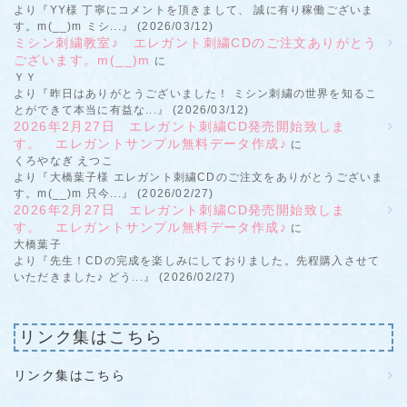
より『YY様 丁寧にコメントを頂きまして、 誠に有り稼働ございま
す。m(__)m ミシ...』 (2026/03/12)
ミシン刺繍教室♪ エレガント刺繍CDのご注文ありがとう
ございます。m(__)m
に
ＹＹ
より『昨日はありがとうございました！ ミシン刺繍の世界を知るこ
とができて本当に有益な...』 (2026/03/12)
2026年2月27日 エレガント刺繍CD発売開始致しま
す。 エレガントサンプル無料データ作成♪
に
くろやなぎ えつこ
より『大橋葉子様 エレガント刺繍CDのご注文をありがとうございま
す。m(__)m 只今...』 (2026/02/27)
2026年2月27日 エレガント刺繍CD発売開始致しま
す。 エレガントサンプル無料データ作成♪
に
大橋葉子
より『先生！CDの完成を楽しみにしておりました。先程購入させて
いただきました♪ どう...』 (2026/02/27)
リンク集はこちら
リンク集はこちら