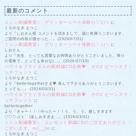
最新のコメント
ミシン刺繍教室♪ グリッターシート体験(≧▽≦)✨
に
くろやなぎ えつこ
より『しおさん様 コメントを頂きまして、誠に有難うございます。
ご質問の内容が濃かった...』 (2026/07/31)
ミシン刺繍教室♪ グリッターシート体験(≧▽≦)✨
に
しおさん
より『先生、とっても貴重なお時間ありがとうございました。帰り
の電車で、とっても幸せな(...』 (2026/07/30)
ハワイ＆ブライダルの新刺繍CD企画💖 その2 ビーンステ
ッチフォント
に
くろやなぎ えつこ
より『bettertogetherさま💖 喜んで下さりありがとうございます。
とっても...』 (2026/03/31)
ハワイ＆ブライダルの新刺繍CD企画💖 その2 ビーンステ
ッチフォント
に
bettertogether
より『きゃー！！！やったー！！う、う、う、嬉しすぎます
♡♡♡♪(´ε｀ )楽しみすぎま...』 (2026/03/31)
ミシン刺繍教室♪ エレガント刺繍CDのご注文ありがとう
ございます。m(__)m
に
くろやなぎ えつこ