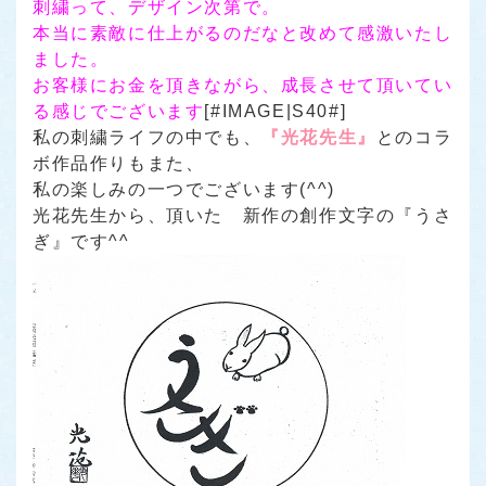
刺繍って、デザイン次第で。
本当に素敵に仕上がるのだなと改めて感激いたし
ました。
お客様にお金を頂きながら、成長させて頂いてい
る感じでございます
[#IMAGE|S40#]
私の刺繍ライフの中でも、
『光花先生』
とのコラ
ボ作品作りもまた、
私の楽しみの一つでございます(^^)
光花先生から、頂いた 新作の創作文字の
『うさ
ぎ』
です^^