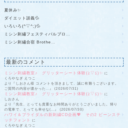
夏休み✨
ダイエット談義💦
いろいろ(^▽^;)💦
ミシン刺繡フェスティバルブロ…
ミシン刺繡合宿 Brothe…
最新のコメント
ミシン刺繍教室♪ グリッターシート体験(≧▽≦)✨
に
くろやなぎ えつこ
より『しおさん様 コメントを頂きまして、誠に有難うございます。
ご質問の内容が濃かった...』 (2026/07/31)
ミシン刺繍教室♪ グリッターシート体験(≧▽≦)✨
に
しおさん
より『先生、とっても貴重なお時間ありがとうございました。帰り
の電車で、とっても幸せな(...』 (2026/07/30)
ハワイ＆ブライダルの新刺繍CD企画💖 その2 ビーンステ
ッチフォント
に
くろやなぎ えつこ