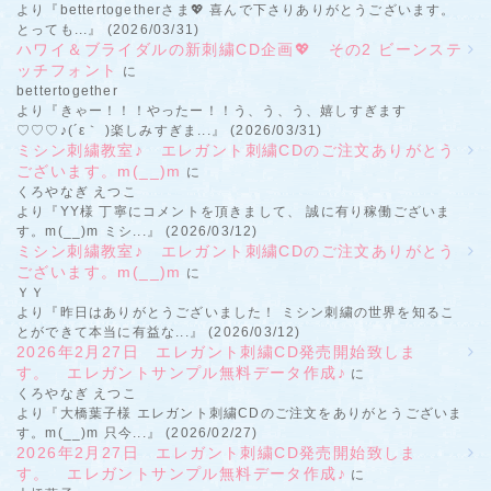
より『bettertogetherさま💖 喜んで下さりありがとうございます。
とっても...』 (2026/03/31)
ハワイ＆ブライダルの新刺繍CD企画💖 その2 ビーンステ
ッチフォント
に
bettertogether
より『きゃー！！！やったー！！う、う、う、嬉しすぎます
♡♡♡♪(´ε｀ )楽しみすぎま...』 (2026/03/31)
ミシン刺繍教室♪ エレガント刺繍CDのご注文ありがとう
ございます。m(__)m
に
くろやなぎ えつこ
より『YY様 丁寧にコメントを頂きまして、 誠に有り稼働ございま
す。m(__)m ミシ...』 (2026/03/12)
ミシン刺繍教室♪ エレガント刺繍CDのご注文ありがとう
ございます。m(__)m
に
ＹＹ
より『昨日はありがとうございました！ ミシン刺繍の世界を知るこ
とができて本当に有益な...』 (2026/03/12)
2026年2月27日 エレガント刺繍CD発売開始致しま
す。 エレガントサンプル無料データ作成♪
に
くろやなぎ えつこ
より『大橋葉子様 エレガント刺繍CDのご注文をありがとうございま
す。m(__)m 只今...』 (2026/02/27)
2026年2月27日 エレガント刺繍CD発売開始致しま
す。 エレガントサンプル無料データ作成♪
に