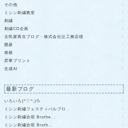
その他
ミシン刺繍教室
刺繍
刺繍CD企画
古民家再生ブログ・株式会社辻工務店様
囲碁
将棋
昇華プリント
生成AI
最新ブログ
いろいろ(^▽^;)💦
ミシン刺繡フェスティバルブロ…
ミシン刺繡合宿 Brothe…
ミシン刺繡合宿 Broth…