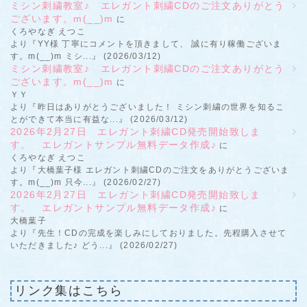
ミシン刺繍教室♪ エレガント刺繍CDのご注文ありがとう
ございます。m(__)m
に
くろやなぎ えつこ
より『YY様 丁寧にコメントを頂きまして、 誠に有り稼働ございま
す。m(__)m ミシ...』 (2026/03/12)
ミシン刺繍教室♪ エレガント刺繍CDのご注文ありがとう
ございます。m(__)m
に
ＹＹ
より『昨日はありがとうございました！ ミシン刺繍の世界を知るこ
とができて本当に有益な...』 (2026/03/12)
2026年2月27日 エレガント刺繍CD発売開始致しま
す。 エレガントサンプル無料データ作成♪
に
くろやなぎ えつこ
より『大橋葉子様 エレガント刺繍CDのご注文をありがとうございま
す。m(__)m 只今...』 (2026/02/27)
2026年2月27日 エレガント刺繍CD発売開始致しま
す。 エレガントサンプル無料データ作成♪
に
大橋葉子
より『先生！CDの完成を楽しみにしておりました。先程購入させて
いただきました♪ どう...』 (2026/02/27)
リンク集はこちら