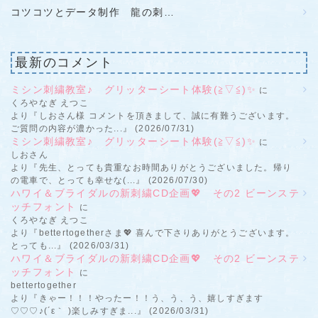
コツコツとデータ制作 龍の刺…
最新のコメント
ミシン刺繍教室♪ グリッターシート体験(≧▽≦)✨
に
くろやなぎ えつこ
より『しおさん様 コメントを頂きまして、誠に有難うございます。
ご質問の内容が濃かった...』 (2026/07/31)
ミシン刺繍教室♪ グリッターシート体験(≧▽≦)✨
に
しおさん
より『先生、とっても貴重なお時間ありがとうございました。帰り
の電車で、とっても幸せな(...』 (2026/07/30)
ハワイ＆ブライダルの新刺繍CD企画💖 その2 ビーンステ
ッチフォント
に
くろやなぎ えつこ
より『bettertogetherさま💖 喜んで下さりありがとうございます。
とっても...』 (2026/03/31)
ハワイ＆ブライダルの新刺繍CD企画💖 その2 ビーンステ
ッチフォント
に
bettertogether
より『きゃー！！！やったー！！う、う、う、嬉しすぎます
♡♡♡♪(´ε｀ )楽しみすぎま...』 (2026/03/31)