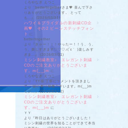
くろやなぎ えつこ
より『bettertogetherさま💖 喜んで下さ
りありがとうございます。 とって
も...』 (2026/03/31)
ハワイ＆ブライダルの新刺繍CD企
画💖 その2 ビーンステッチフォン
ト
に
bettertogether
より『きゃー！！！やったー！！う、う、
う、嬉しすぎます♡♡♡♪(´ε｀ )楽しみす
ぎま...』 (2026/03/31)
ミシン刺繍教室♪ エレガント刺繍
CDのご注文ありがとうございま
す。m(__)m
に
くろやなぎ えつこ
より『YY様 丁寧にコメントを頂きまし
て、 誠に有り稼働ございます。m(__)m
ミシ...』 (2026/03/12)
ミシン刺繍教室♪ エレガント刺繍
CDのご注文ありがとうございま
す。m(__)m
に
ＹＹ
より『昨日はありがとうございました！
ミシン刺繍の世界を知ることができて本当