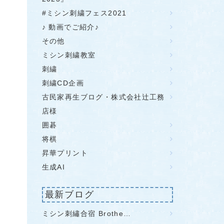
#ミシン刺繍フェス2021
♪ 動画でご紹介♪
その他
ミシン刺繍教室
刺繍
刺繍CD企画
古民家再生ブログ・株式会社辻工務
店様
囲碁
将棋
昇華プリント
生成AI
最新ブログ
ミシン刺繡合宿 Brothe…