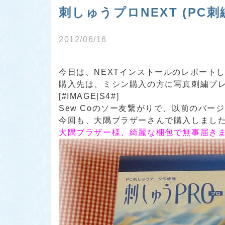
刺しゅうプロNEXT (PC
2012/06/16
今日は、NEXTインストールのレポートしま
購入先は、ミシン購入の方に写真刺繍プ
[#IMAGE|S4#]
Sew Coのソー友繋がりで、以前のバ
今回も、大隅ブラザーさんで購入しました[#I
大隅ブラザー様、綺麗な梱包で無事届き