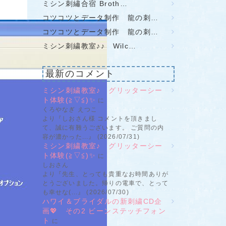
ミシン刺繡合宿 Broth…
コツコツとデータ制作 龍の刺…
コツコツとデータ制作 龍の刺…
ミシン刺繍教室♪♪ Wilc…
最新のコメント
ミシン刺繍教室♪ グリッターシー
ト体験(≧▽≦)✨
に
くろやなぎ えつこ
より『しおさん様 コメントを頂きまし
て、誠に有難うございます。 ご質問の内
容が濃かった...』 (2026/07/31)
ミシン刺繍教室♪ グリッターシー
ト体験(≧▽≦)✨
に
しおさん
より『先生、とっても貴重なお時間ありが
とうございました。帰りの電車で、とって
も幸せな(...』 (2026/07/30)
ハワイ＆ブライダルの新刺繍CD企
画💖 その2 ビーンステッチフォン
ト
に