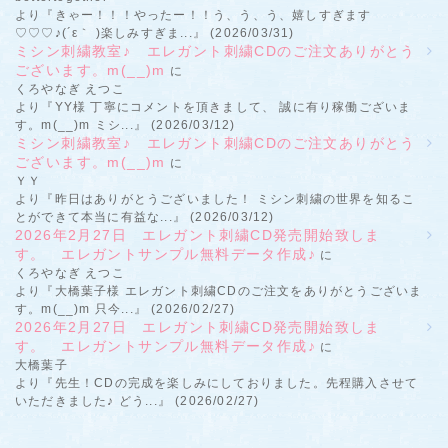
より『きゃー！！！やったー！！う、う、う、嬉しすぎます
♡♡♡♪(´ε｀ )楽しみすぎま...』 (2026/03/31)
ミシン刺繍教室♪ エレガント刺繍CDのご注文ありがとう
ございます。m(__)m
に
くろやなぎ えつこ
より『YY様 丁寧にコメントを頂きまして、 誠に有り稼働ございま
す。m(__)m ミシ...』 (2026/03/12)
ミシン刺繍教室♪ エレガント刺繍CDのご注文ありがとう
ございます。m(__)m
に
ＹＹ
より『昨日はありがとうございました！ ミシン刺繍の世界を知るこ
とができて本当に有益な...』 (2026/03/12)
2026年2月27日 エレガント刺繍CD発売開始致しま
す。 エレガントサンプル無料データ作成♪
に
くろやなぎ えつこ
より『大橋葉子様 エレガント刺繍CDのご注文をありがとうございま
す。m(__)m 只今...』 (2026/02/27)
2026年2月27日 エレガント刺繍CD発売開始致しま
す。 エレガントサンプル無料データ作成♪
に
大橋葉子
より『先生！CDの完成を楽しみにしておりました。先程購入させて
いただきました♪ どう...』 (2026/02/27)