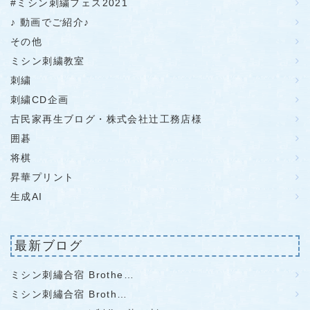
#ミシン刺繍フェス2021
♪ 動画でご紹介♪
その他
ミシン刺繍教室
刺繍
刺繍CD企画
古民家再生ブログ・株式会社辻工務店様
囲碁
将棋
昇華プリント
生成AI
最新ブログ
ミシン刺繡合宿 Brothe…
ミシン刺繡合宿 Broth…