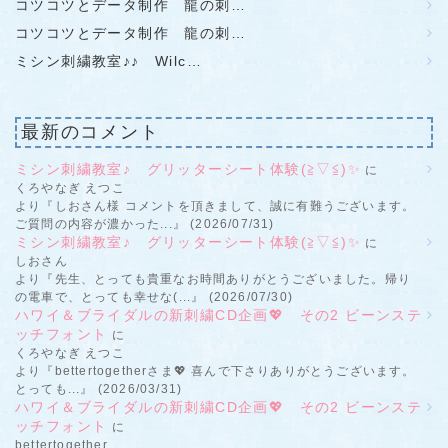
コツコツとデータ制作 龍の刺…
コツコツとデータ制作 龍の刺…
ミシン刺繍教室♪♪ Wilc…
最新のコメント
ミシン刺繍教室♪ グリッターシート体験(≧▽≦)✨
に
くろやなぎ えつこ
より『しおさん様 コメントを頂きまして、誠に有難うございます。
ご質問の内容が濃かった...』 (2026/07/31)
ミシン刺繍教室♪ グリッターシート体験(≧▽≦)✨
に
しおさん
より『先生、とっても貴重なお時間ありがとうございました。帰り
の電車で、とっても幸せな(...』 (2026/07/30)
ハワイ＆ブライダルの新刺繍CD企画💖 その2 ビーンステ
ッチフォント
に
くろやなぎ えつこ
より『bettertogetherさま💖 喜んで下さりありがとうございます。
とっても...』 (2026/03/31)
ハワイ＆ブライダルの新刺繍CD企画💖 その2 ビーンステ
ッチフォント
に
bettertogether