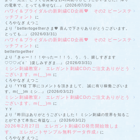
の電車で、とっても幸せな(...』 (2026/07/30)
ハワイ＆ブライダルの新刺繍CD企画💖 その2 ビーンステ
ッチフォント
に
くろやなぎ えつこ
より『bettertogetherさま💖 喜んで下さりありがとうございます。
とっても...』 (2026/03/31)
ハワイ＆ブライダルの新刺繍CD企画💖 その2 ビーンステ
ッチフォント
に
bettertogether
より『きゃー！！！やったー！！う、う、う、嬉しすぎます
♡♡♡♪(´ε｀ )楽しみすぎま...』 (2026/03/31)
ミシン刺繍教室♪ エレガント刺繍CDのご注文ありがとう
ございます。m(__)m
に
くろやなぎ えつこ
より『YY様 丁寧にコメントを頂きまして、 誠に有り稼働ございま
す。m(__)m ミシ...』 (2026/03/12)
ミシン刺繍教室♪ エレガント刺繍CDのご注文ありがとう
ございます。m(__)m
に
ＹＹ
より『昨日はありがとうございました！ ミシン刺繍の世界を知るこ
とができて本当に有益な...』 (2026/03/12)
2026年2月27日 エレガント刺繍CD発売開始致しま
す。 エレガントサンプル無料データ作成♪
に
くろやなぎ えつこ