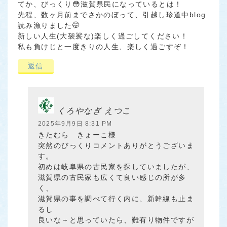
てか、びっくり😳滋賀県民になっているとは！
先程、数ヶ月前までさかのぼって、引越し珍道中blog
読み漁りました🤭
新しい人生(大袈裟な)楽しく過ごしてください！
私も負けじと一度きりの人生、楽しく過ごすぞ！
返信
くろやなぎ えつこ
2025年9月9日 8:31 PM
きたむら きょーこ様
突然のびっくりコメントありがとうございま
す。
初めは岐阜県の古民家を探していましたが、
滋賀県の古民家も広くて良い感じの所が多
く、
滋賀県の事を調べて行く内に、新幹線も止ま
るし
良いな～と思っていたら、難有り物件ですが