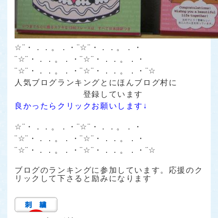
☆¨・．．。．・¨☆¨・．．。．・
¨☆¨・．．。．・¨☆¨・．．。．・
¨☆¨・．．。．・¨☆¨・．．。．・¨☆
人気ブログランキング
と
にほんブログ村
に
登録しています
良かったらクリックお願いします↓
☆¨・．．。．・¨☆¨・．．。．・
¨☆¨・．．。．・¨☆¨・．．。．・
¨☆¨・．．。．・¨☆¨・．．。．・¨☆
ブログのランキングに参加しています。応援のク
リックして下さると励みになります