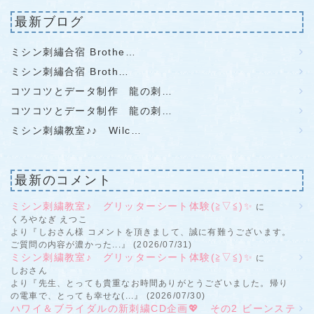
最新ブログ
ミシン刺繡合宿 Brothe…
ミシン刺繡合宿 Broth…
コツコツとデータ制作 龍の刺…
コツコツとデータ制作 龍の刺…
ミシン刺繍教室♪♪ Wilc…
最新のコメント
ミシン刺繍教室♪ グリッターシート体験(≧▽≦)✨
に
くろやなぎ えつこ
より『しおさん様 コメントを頂きまして、誠に有難うございます。
ご質問の内容が濃かった...』 (2026/07/31)
ミシン刺繍教室♪ グリッターシート体験(≧▽≦)✨
に
しおさん
より『先生、とっても貴重なお時間ありがとうございました。帰り
の電車で、とっても幸せな(...』 (2026/07/30)
ハワイ＆ブライダルの新刺繍CD企画💖 その2 ビーンステ