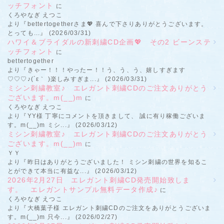
ッチフォント
に
くろやなぎ えつこ
より『bettertogetherさま💖 喜んで下さりありがとうございます。
とっても...』 (2026/03/31)
ハワイ＆ブライダルの新刺繍CD企画💖 その2 ビーンステ
ッチフォント
に
bettertogether
より『きゃー！！！やったー！！う、う、う、嬉しすぎます
♡♡♡♪(´ε｀ )楽しみすぎま...』 (2026/03/31)
ミシン刺繍教室♪ エレガント刺繍CDのご注文ありがとう
ございます。m(__)m
に
くろやなぎ えつこ
より『YY様 丁寧にコメントを頂きまして、 誠に有り稼働ございま
す。m(__)m ミシ...』 (2026/03/12)
ミシン刺繍教室♪ エレガント刺繍CDのご注文ありがとう
ございます。m(__)m
に
ＹＹ
より『昨日はありがとうございました！ ミシン刺繍の世界を知るこ
とができて本当に有益な...』 (2026/03/12)
2026年2月27日 エレガント刺繍CD発売開始致しま
す。 エレガントサンプル無料データ作成♪
に
くろやなぎ えつこ
より『大橋葉子様 エレガント刺繍CDのご注文をありがとうございま
す。m(__)m 只今...』 (2026/02/27)