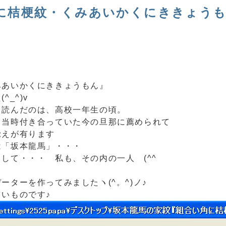
に桔梗紋・くみあいかくにききょう
みあいかくにききょうもん』
_^)v
て読んだのは、高校一年生の頃。
、当時付き合っていた今の旦那に薦められて
覚えが有ります
は「坂本龍馬」・・・
して・・・ 私も、その内の一人 (^^ゞ
ターを作ってみましたヽ(^。^)ノ♪
いものです♪