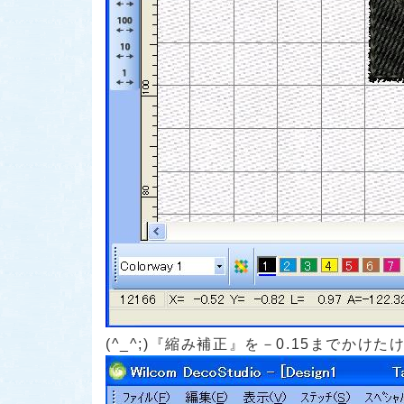
(^_^;)『縮み補正』を－0.15まで