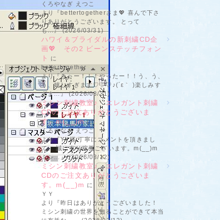
くろやなぎ えつこ
より『bettertogetherさま💖 喜んで下さ
りありがとうございます。 とって
も...』 (2026/03/31)
ハワイ＆ブライダルの新刺繍CD企
画💖 その2 ビーンステッチフォン
ト
に
bettertogether
より『きゃー！！！やったー！！う、う、
う、嬉しすぎます♡♡♡♪(´ε｀ )楽しみす
ぎま...』 (2026/03/31)
ミシン刺繍教室♪ エレガント刺繍
CDのご注文ありがとうございま
す。m(__)m
に
くろやなぎ えつこ
より『YY様 丁寧にコメントを頂きまし
て、 誠に有り稼働ございます。m(__)m
ミシ...』 (2026/03/12)
ミシン刺繍教室♪ エレガント刺繍
CDのご注文ありがとうございま
す。m(__)m
に
ＹＹ
より『昨日はありがとうございました！
ミシン刺繍の世界を知ることができて本当