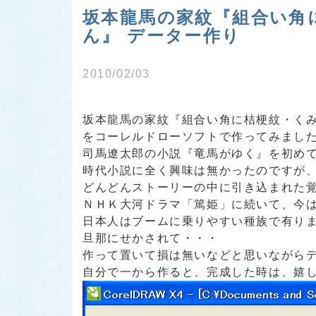
坂本龍馬の家紋『組合い角
ん』 データー作り
2010/02/03
坂本龍馬の家紋『組合い角に桔梗紋・く
をコーレルドローソフトで作ってみました(^
司馬遼太郎の小説『竜馬がゆく』を初め
時代小説に全く興味は無かったのですが
どんどんストーリーの中に引き込まれた
ＮＨＫ大河ドラマ「篤姫」に続いて、今
日本人はブームに乗りやすい種族で有りま
旦那にせかされて・・・
作って置いて損は無いなどと思いながらデー
自分で一から作ると、完成した時は、嬉し