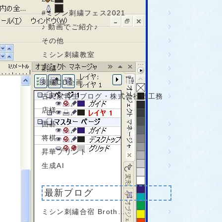
#ミシン刺繍フェス2021
♪ 動画でご紹介♪
その他
ミシン刺繍教室
刺繍
刺繍CD企画
古民家再生ブログ・株式会社辻工務
店様
囲碁
将棋
昇華プリント
生成AI
最新ブログ
ミシン刺繡合宿 Broth…