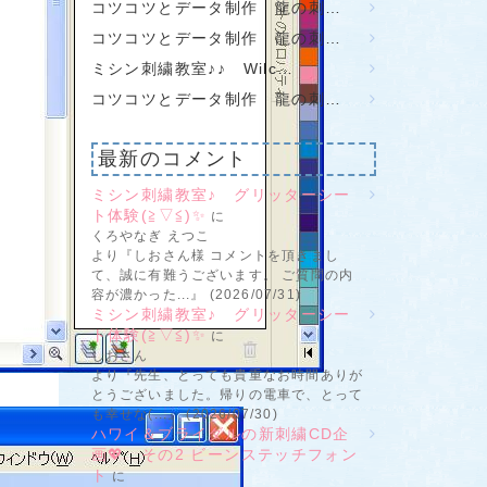
コツコツとデータ制作 龍の刺…
コツコツとデータ制作 龍の刺…
ミシン刺繍教室♪♪ Wilc…
コツコツとデータ制作 龍の刺…
最新のコメント
ミシン刺繍教室♪ グリッターシー
ト体験(≧▽≦)✨
に
くろやなぎ えつこ
より『しおさん様 コメントを頂きまし
て、誠に有難うございます。 ご質問の内
容が濃かった...』 (2026/07/31)
ミシン刺繍教室♪ グリッターシー
ト体験(≧▽≦)✨
に
しおさん
より『先生、とっても貴重なお時間ありが
とうございました。帰りの電車で、とって
も幸せな(...』 (2026/07/30)
ハワイ＆ブライダルの新刺繍CD企
画💖 その2 ビーンステッチフォン
ト
に