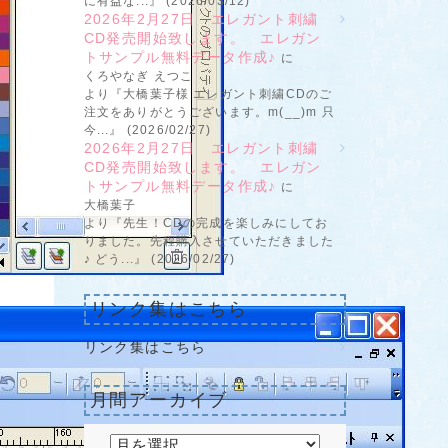
に有益な...』 (2026/03/12)
2026年2月27日 エレガント刺繍
CD発売開始致します。 エレガン
トサンプル無料データ作成♪
に
くろやなぎ えつこ
より『大橋葉子様 エレガント刺繍CDのご
注文をありがとうございます。m(__)m 只
今...』 (2026/02/27)
2026年2月27日 エレガント刺繍
CD発売開始致します。 エレガン
トサンプル無料データ作成♪
に
大橋葉子
より『先生！CDの完成を楽しみにしてお
りました。先程購入させていただきました
♪ どう...』 (2026/02/27)
リンク集はこちら
リンク集はこちら
月間アーカイブ