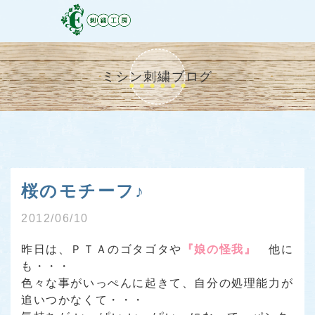
ミシン刺繍ブログ
桜のモチーフ♪
2012/06/10
昨日は、ＰＴＡのゴタゴタや
『娘の怪我』
他に
も・・・
色々な事がいっぺんに起きて、自分の処理能力が
追いつかなくて・・・