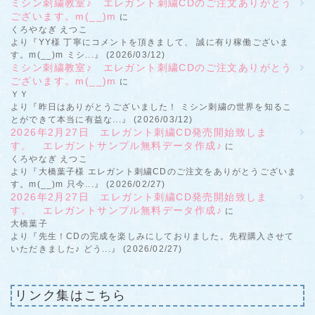
ミシン刺繍教室♪ エレガント刺繍CDのご注文ありがとう
ございます。m(__)m
に
くろやなぎ えつこ
より『YY様 丁寧にコメントを頂きまして、 誠に有り稼働ございま
す。m(__)m ミシ...』 (2026/03/12)
ミシン刺繍教室♪ エレガント刺繍CDのご注文ありがとう
ございます。m(__)m
に
ＹＹ
より『昨日はありがとうございました！ ミシン刺繍の世界を知るこ
とができて本当に有益な...』 (2026/03/12)
2026年2月27日 エレガント刺繍CD発売開始致しま
す。 エレガントサンプル無料データ作成♪
に
くろやなぎ えつこ
より『大橋葉子様 エレガント刺繍CDのご注文をありがとうございま
す。m(__)m 只今...』 (2026/02/27)
2026年2月27日 エレガント刺繍CD発売開始致しま
す。 エレガントサンプル無料データ作成♪
に
大橋葉子
より『先生！CDの完成を楽しみにしておりました。先程購入させて
いただきました♪ どう...』 (2026/02/27)
リンク集はこちら