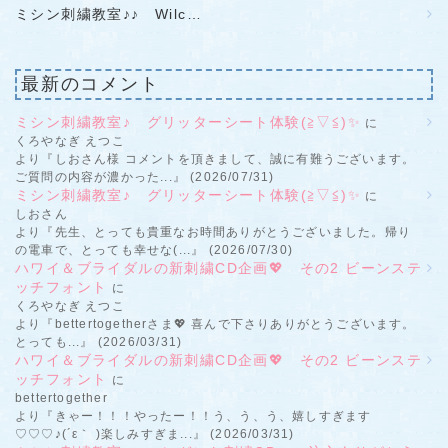
ミシン刺繍教室♪♪ Wilc…
最新のコメント
ミシン刺繍教室♪ グリッターシート体験(≧▽≦)✨
に
くろやなぎ えつこ
より『しおさん様 コメントを頂きまして、誠に有難うございます。
ご質問の内容が濃かった...』 (2026/07/31)
ミシン刺繍教室♪ グリッターシート体験(≧▽≦)✨
に
しおさん
より『先生、とっても貴重なお時間ありがとうございました。帰り
の電車で、とっても幸せな(...』 (2026/07/30)
ハワイ＆ブライダルの新刺繍CD企画💖 その2 ビーンステ
ッチフォント
に
くろやなぎ えつこ
より『bettertogetherさま💖 喜んで下さりありがとうございます。
とっても...』 (2026/03/31)
ハワイ＆ブライダルの新刺繍CD企画💖 その2 ビーンステ
ッチフォント
に
bettertogether
より『きゃー！！！やったー！！う、う、う、嬉しすぎます
♡♡♡♪(´ε｀ )楽しみすぎま...』 (2026/03/31)