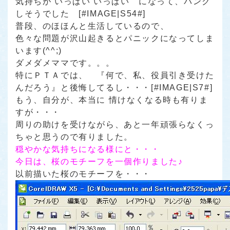
気持ちが
いっぱい いっぱい
になって、パンク
しそうでした [#IMAGE|S54#]
普段、のほほんと生活しているので、
色々な問題が沢山起きるとパニックになってしま
います(^^;)
ダメダメママ
です。。。
特にＰＴＡでは、
『何で、私、役員引き受けた
んだろう』
と後悔してるし・・・[#IMAGE|S7#]
もう、自分が、本当に 情けなくなる時も有りま
すが・・・
周りの助けを受けながら、あと一年頑張らなくっ
ちゃと思うので有りました。
穏やかな気持ちになる様にと・・・
今日は、桜のモチーフを一個作りました♪
以前描いた桜のモチーフを・・・