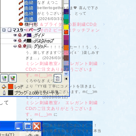
くろやなぎ えつこ
より『bettertogetherさま💖 喜んで下さ
りありがとうございます。 とって
も...』 (2026/03/31)
ハワイ＆ブライダルの新刺繍CD企
画💖 その2 ビーンステッチフォン
ト
に
bettertogether
より『きゃー！！！やったー！！う、う、
う、嬉しすぎます♡♡♡♪(´ε｀ )楽しみす
ぎま...』 (2026/03/31)
ミシン刺繍教室♪ エレガント刺繍
CDのご注文ありがとうございま
す。m(__)m
に
くろやなぎ えつこ
より『YY様 丁寧にコメントを頂きまし
て、 誠に有り稼働ございます。m(__)m
ミシ...』 (2026/03/12)
して
ミシン刺繍教室♪ エレガント刺繍
CDのご注文ありがとうございま
す。m(__)m
に
ＹＹ
より『昨日はありがとうございました！
ミシン刺繍の世界を知ることができて本当