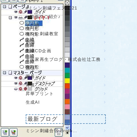
#ミシン刺繍フェス2021
♪ 動画でご紹介♪
その他
ミシン刺繍教室
刺繍
刺繍CD企画
古民家再生ブログ・株式会社辻工務
店様
囲碁
将棋
昇華プリント
生成AI
最新ブログ
ミシン刺繡合宿 Broth…