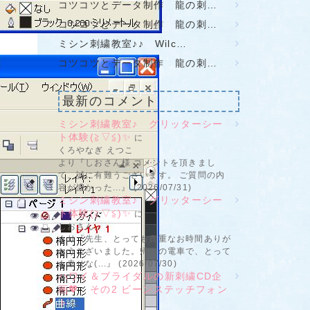
コツコツとデータ制作 龍の刺…
コツコツとデータ制作 龍の刺…
ミシン刺繍教室♪♪ Wilc…
コツコツとデータ制作 龍の刺…
最新のコメント
ミシン刺繍教室♪ グリッターシー
ト体験(≧▽≦)✨
に
くろやなぎ えつこ
より『しおさん様 コメントを頂きまし
て、誠に有難うございます。 ご質問の内
容が濃かった...』 (2026/07/31)
ミシン刺繍教室♪ グリッターシー
ト体験(≧▽≦)✨
に
しおさん
より『先生、とっても貴重なお時間ありが
とうございました。帰りの電車で、とって
も幸せな(...』 (2026/07/30)
ハワイ＆ブライダルの新刺繍CD企
画💖 その2 ビーンステッチフォン
ト
に