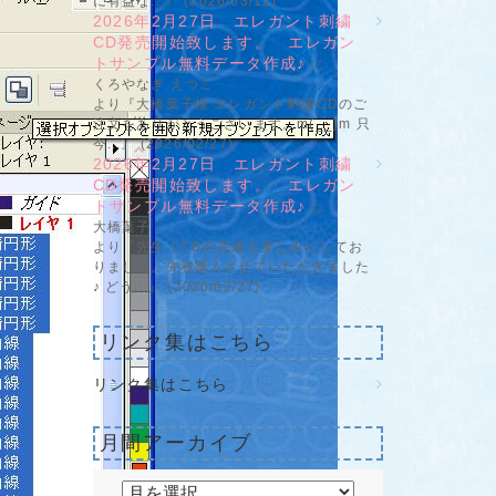
に有益な...』 (2026/03/12)
2026年2月27日 エレガント刺繍
CD発売開始致します。 エレガン
トサンプル無料データ作成♪
に
くろやなぎ えつこ
より『大橋葉子様 エレガント刺繍CDのご
注文をありがとうございます。m(__)m 只
今...』 (2026/02/27)
2026年2月27日 エレガント刺繍
CD発売開始致します。 エレガン
トサンプル無料データ作成♪
に
大橋葉子
より『先生！CDの完成を楽しみにしてお
りました。先程購入させていただきました
♪ どう...』 (2026/02/27)
リンク集はこちら
リンク集はこちら
月間アーカイブ