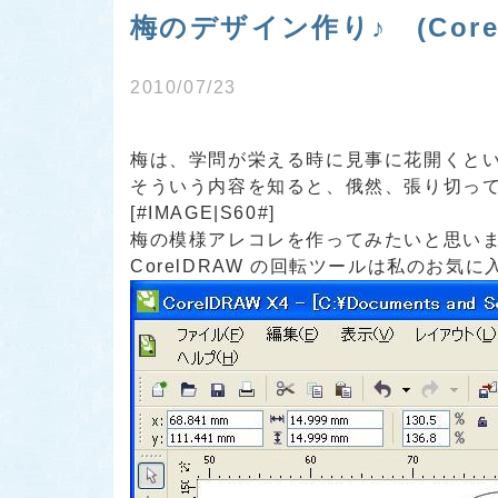
梅のデザイン作り♪ (CorelD
2010/07/23
梅は、学問が栄える時に見事に花開くと
そういう内容を知ると、俄然、張り切っ
[#IMAGE|S60#]
梅の模様アレコレを作ってみたいと思いま
CorelDRAW の回転ツールは私のお気