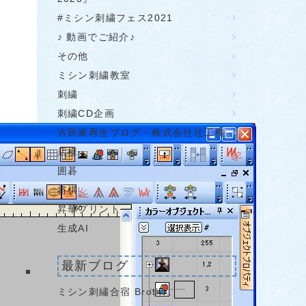
#ミシン刺繍フェス2021
♪ 動画でご紹介♪
その他
ミシン刺繍教室
刺繍
刺繍CD企画
古民家再生ブログ・株式会社辻工務
店様
囲碁
将棋
昇華プリント
生成AI
最新ブログ
ミシン刺繡合宿 Broth…