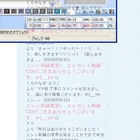
くろやなぎ えつこ
より『bettertogetherさま💖 喜んで下さ
りありがとうございます。 とって
も...』 (2026/03/31)
ハワイ＆ブライダルの新刺繍CD企
画💖 その2 ビーンステッチフォン
ト
に
bettertogether
より『きゃー！！！やったー！！う、う、
う、嬉しすぎます♡♡♡♪(´ε｀ )楽しみす
ぎま...』 (2026/03/31)
ミシン刺繍教室♪ エレガント刺繍
CDのご注文ありがとうございま
す。m(__)m
に
くろやなぎ えつこ
より『YY様 丁寧にコメントを頂きまし
て、 誠に有り稼働ございます。m(__)m
ミシ...』 (2026/03/12)
ミシン刺繍教室♪ エレガント刺繍
CDのご注文ありがとうございま
す。m(__)m
に
ＹＹ
より『昨日はありがとうございました！
ミシン刺繍の世界を知ることができて本当