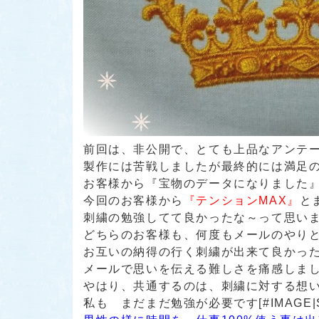
前回は、非公開で、とても上品なアンテ
製作には苦戦しましたが最終的には満足
お客様から
『宝物のデータになりました
今回のお客様から
『テンションMAX』
と
刺繍の勉強してて良かったな～って思い
どちらのお客様も、何度もメールのやり
お互いの納得の行く刺繍が出来て良かっ
メールで思いを伝える難しさを痛感しま
やはり、共通するのは、刺繍に対する想
私も まだまだ勉強が必要です[#IMAGE|S