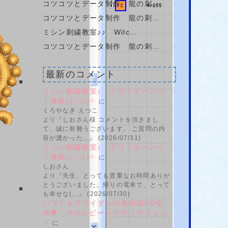
コツコツとデータ制作 龍の刺…
コツコツとデータ制作 龍の刺…
ミシン刺繍教室♪♪ Wilc…
コツコツとデータ制作 龍の刺…
最新のコメント
ミシン刺繍教室♪ グリッターシー
ト体験(≧▽≦)✨
に
くろやなぎ えつこ
より『しおさん様 コメントを頂きまし
て、誠に有難うございます。 ご質問の内
容が濃かった...』 (2026/07/31)
ミシン刺繍教室♪ グリッターシー
ト体験(≧▽≦)✨
に
しおさん
より『先生、とっても貴重なお時間ありが
とうございました。帰りの電車で、とって
も幸せな(...』 (2026/07/30)
ハワイ＆ブライダルの新刺繍CD企
画💖 その2 ビーンステッチフォン
ト
に