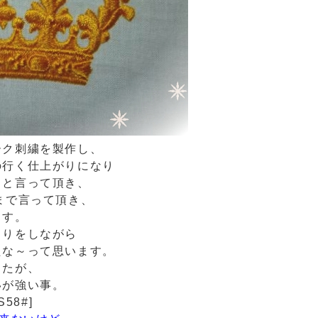
ーク刺繍を製作し、
の行く仕上がりになり
』
と言って頂き、
まで言って頂き、
ます。
とりをしながら
たな～って思います。
したが、
いが強い事。
58#]