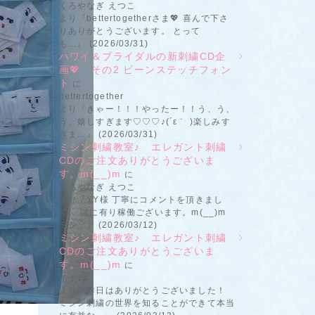
くろやなぎ えつこ
より『bettertogetherさま💖 喜んで下さ
りありがとうございます。 とって
も...』 (2026/03/31)
ハワイ＆ブライダルの新刺繍CD企
画💖 その2 ビーンステッチフォン
ト
に
bettertogether
より『きゃー！！！やったー！！う、う、
う、嬉しすぎます♡♡♡♪(´ε｀ )楽しみす
ぎま...』 (2026/03/31)
ミシン刺繍教室♪ エレガント刺繍
CDのご注文ありがとうございま
す。m(__)m
に
くろやなぎ えつこ
より『YY様 丁寧にコメントを頂きまし
て、 誠に有り稼働ございます。m(__)m
ミシ...』 (2026/03/12)
ミシン刺繍教室♪ エレガント刺繍
CDのご注文ありがとうございま
す。m(__)m
に
ＹＹ
より『昨日はありがとうございました！
ミシン刺繍の世界を知ることができて本当