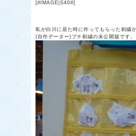
[#IMAGE|S40#]
私が白川に居た時に作ってもらった刺繍が有りま
(自作データー)プチ刺繍の未公開版です