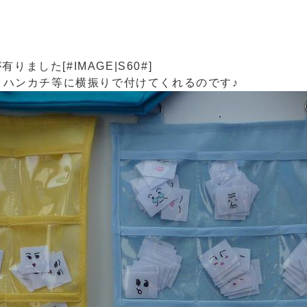
した[#IMAGE|S60#]
。 ハンカチ等に横振りで付けてくれるのです♪