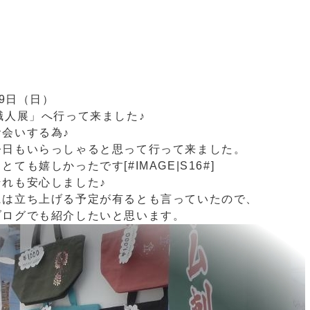
♪
19日（日）
職人展」へ行って来ました♪
会いする為♪
今日もいらっしゃると思って行って来ました。
も嬉しかったです[#IMAGE|S16#]
れも安心しました♪
には立ち上げる予定が有るとも言っていたので、
ブログでも紹介したいと思います。