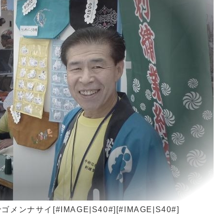
イ[#IMAGE|S40#][#IMAGE|S40#]