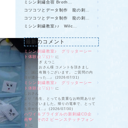
ミシン刺繡合宿 Broth…
コツコツとデータ制作 龍の刺…
コツコツとデータ制作 龍の刺…
ミシン刺繍教室♪♪ Wilc…
最新のコメント
ミシン刺繍教室♪ グリッターシー
ト体験(≧▽≦)✨
に
くろやなぎ えつこ
より『しおさん様 コメントを頂きまし
て、誠に有難うございます。 ご質問の内
容が濃かった...』 (2026/07/31)
ミシン刺繍教室♪ グリッターシー
ト体験(≧▽≦)✨
に
しおさん
より『先生、とっても貴重なお時間ありが
とうございました。帰りの電車で、とって
も幸せな(...』 (2026/07/30)
ハワイ＆ブライダルの新刺繍CD企
画💖 その2 ビーンステッチフォン
ト
に