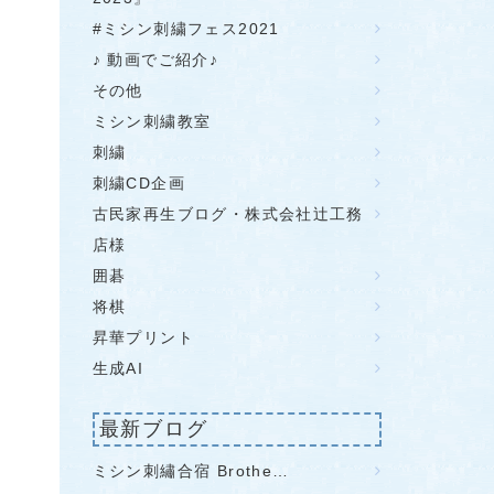
#ミシン刺繍フェス2021
♪ 動画でご紹介♪
その他
ミシン刺繍教室
刺繍
刺繍CD企画
古民家再生ブログ・株式会社辻工務
店様
囲碁
将棋
昇華プリント
生成AI
最新ブログ
ミシン刺繡合宿 Brothe…