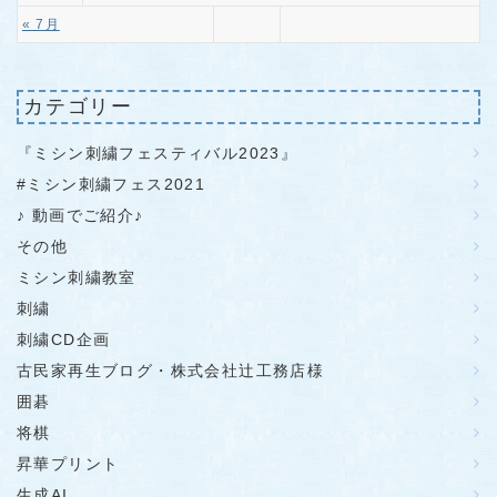
« 7月
カテゴリー
『ミシン刺繍フェスティバル2023』
#ミシン刺繍フェス2021
♪ 動画でご紹介♪
その他
ミシン刺繍教室
刺繍
刺繍CD企画
古民家再生ブログ・株式会社辻工務店様
囲碁
将棋
昇華プリント
生成AI