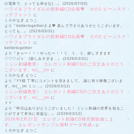
の電車で、とっても幸せな(...』 (2026/07/30)
ハワイ＆ブライダルの新刺繍CD企画💖 その2 ビーンステ
ッチフォント
に
くろやなぎ えつこ
より『bettertogetherさま💖 喜んで下さりありがとうございます。
とっても...』 (2026/03/31)
ハワイ＆ブライダルの新刺繍CD企画💖 その2 ビーンステ
ッチフォント
に
bettertogether
より『きゃー！！！やったー！！う、う、う、嬉しすぎます
♡♡♡♪(´ε｀ )楽しみすぎま...』 (2026/03/31)
ミシン刺繍教室♪ エレガント刺繍CDのご注文ありがとう
ございます。m(__)m
に
くろやなぎ えつこ
より『YY様 丁寧にコメントを頂きまして、 誠に有り稼働ございま
す。m(__)m ミシ...』 (2026/03/12)
ミシン刺繍教室♪ エレガント刺繍CDのご注文ありがとう
ございます。m(__)m
に
ＹＹ
より『昨日はありがとうございました！ ミシン刺繍の世界を知るこ
とができて本当に有益な...』 (2026/03/12)
2026年2月27日 エレガント刺繍CD発売開始致しま
す。 エレガントサンプル無料データ作成♪
に
くろやなぎ えつこ