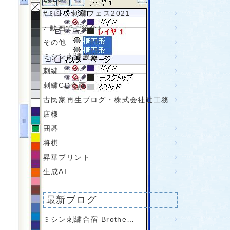
#ミシン刺繍フェス2021
♪ 動画でご紹介♪
その他
ミシン刺繍教室
刺繍
刺繍CD企画
古民家再生ブログ・株式会社辻工務
店様
囲碁
将棋
昇華プリント
生成AI
最新ブログ
ミシン刺繡合宿 Brothe…