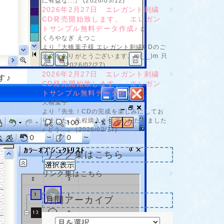
に有益な...』 (2026/03/12)
2026年2月27日 エレガント刺繍
CD発売開始致します。 エレガン
トサンプル無料データ作成♪
に
くろやなぎ えつこ
より『大橋葉子様 エレガント刺繍CDのご
注文をありがとうございます。m(__)m 只
今...』 (2026/02/27)
2026年2月27日 エレガント刺繍
す♪
CD発売開始致します。 エレガン
トサンプル無料データ作成♪
に
大橋葉子
より『先生！CDの完成を楽しみにしてお
りました。先程購入させていただきました
♪ どう...』 (2026/02/27)
リンク集はこちら
リンク集はこちら
月間アーカイブ