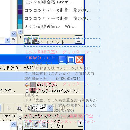
ミシン刺繡合宿 Broth…
コツコツとデータ制作 龍の刺…
コツコツとデータ制作 龍の刺…
ミシン刺繍教室♪♪ Wilc…
最新のコメント
ミシン刺繍教室♪ グリッターシー
ト体験(≧▽≦)✨
に
くろやなぎ えつこ
より『しおさん様 コメントを頂きまし
て、誠に有難うございます。 ご質問の内
容が濃かった...』 (2026/07/31)
ミシン刺繍教室♪ グリッターシー
ト体験(≧▽≦)✨
に
しおさん
より『先生、とっても貴重なお時間ありが
とうございました。帰りの電車で、とって
も幸せな(...』 (2026/07/30)
ハワイ＆ブライダルの新刺繍CD企
画💖 その2 ビーンステッチフォン
ト
に