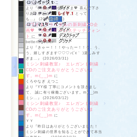
くろやなぎ えつこ
より『bettertogetherさま💖 喜んで下さ
りありがとうございます。 とって
も...』 (2026/03/31)
ハワイ＆ブライダルの新刺繍CD企
画💖 その2 ビーンステッチフォン
ト
に
bettertogether
より『きゃー！！！やったー！！う、う、
う、嬉しすぎます♡♡♡♪(´ε｀ )楽しみす
ぎま...』 (2026/03/31)
ミシン刺繍教室♪ エレガント刺繍
CDのご注文ありがとうございま
す。m(__)m
に
くろやなぎ えつこ
より『YY様 丁寧にコメントを頂きまし
て、 誠に有り稼働ございます。m(__)m
ミシ...』 (2026/03/12)
ミシン刺繍教室♪ エレガント刺繍
CDのご注文ありがとうございま
す。m(__)m
に
ＹＹ
より『昨日はありがとうございました！
ミシン刺繍の世界を知ることができて本当